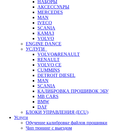
НАБОРЫ
АКСЕССУАРЫ
MERCEDES
MAN
IVECO
SCANIA
КАМАЗ
VOLVO
ENGINE DANCE
УСЛУГИ
VOLVO&RENAULT
RENAULT
VOLVO CE
CUMMINS
DETROIT DIESEL
MAN
SCANIA
КАЛИБРОВКА ПРОШИВОК ЭБУ
MB CARS
BMW
DAF
БЛОКИ УПРАВЛЕНИЯ (ECU)
Услуги
Обучение калибровке файлов прошивки
Чип тюнинг с выездом