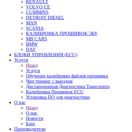
RENAULT
VOLVO CE
CUMMINS
DETROIT DIESEL
MAN
SCANIA
КАЛИБРОВКА ПРОШИВОК ЭБУ
MB CARS
BMW
DAF
БЛОКИ УПРАВЛЕНИЯ (ECU)
Услуги
Назад
Услуги
Обучение калибровке файлов прошивки
Чип тюнинг с выездом
Дистанционная Диагностика Транспорта
Калибровка Прошивок ECU
Установка ПО для диагностики
О нас
Назад
О нас
Новости
Блог
Производители