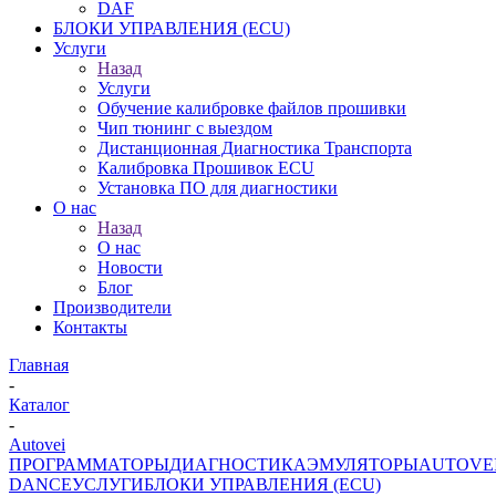
DAF
БЛОКИ УПРАВЛЕНИЯ (ECU)
Услуги
Назад
Услуги
Обучение калибровке файлов прошивки
Чип тюнинг с выездом
Дистанционная Диагностика Транспорта
Калибровка Прошивок ECU
Установка ПО для диагностики
О нас
Назад
О нас
Новости
Блог
Производители
Контакты
Главная
-
Каталог
-
Autovei
ПРОГРАММАТОРЫ
ДИАГНОСТИКА
ЭМУЛЯТОРЫ
AUTOVE
DANCE
УСЛУГИ
БЛОКИ УПРАВЛЕНИЯ (ECU)