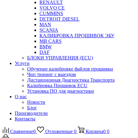
RENAULT
VOLVO CE
CUMMINS
DETROIT DIESEL
MAN
SCANIA
КАЛИБРОВКА ПРОШИВОК ЭБУ
MB CARS
BMW
DAF
БЛОКИ УПРАВЛЕНИЯ (ECU)
Услуги
Обучение калибровке файлов прошивки
Чип тюнинг с выездом
Дистанционная Диагностика Транспорта
Калибровка Прошивок ECU
Установка ПО для диагностики
О нас
Новости
Блог
Производители
Контакты
Сравнение
0
Отложенные
0
Корзина
0
0