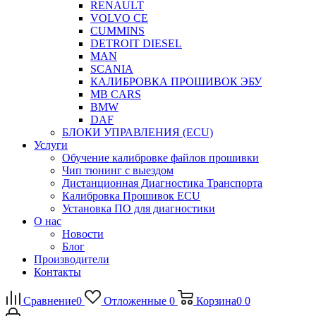
RENAULT
VOLVO CE
CUMMINS
DETROIT DIESEL
MAN
SCANIA
КАЛИБРОВКА ПРОШИВОК ЭБУ
MB CARS
BMW
DAF
БЛОКИ УПРАВЛЕНИЯ (ECU)
Услуги
Обучение калибровке файлов прошивки
Чип тюнинг с выездом
Дистанционная Диагностика Транспорта
Калибровка Прошивок ECU
Установка ПО для диагностики
О нас
Новости
Блог
Производители
Контакты
Сравнение
0
Отложенные
0
Корзина
0
0