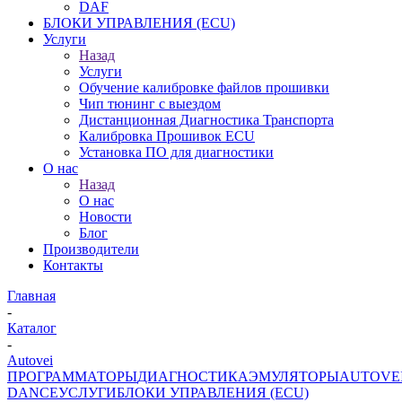
DAF
БЛОКИ УПРАВЛЕНИЯ (ECU)
Услуги
Назад
Услуги
Обучение калибровке файлов прошивки
Чип тюнинг с выездом
Дистанционная Диагностика Транспорта
Калибровка Прошивок ECU
Установка ПО для диагностики
О нас
Назад
О нас
Новости
Блог
Производители
Контакты
Главная
-
Каталог
-
Autovei
ПРОГРАММАТОРЫ
ДИАГНОСТИКА
ЭМУЛЯТОРЫ
AUTOVE
DANCE
УСЛУГИ
БЛОКИ УПРАВЛЕНИЯ (ECU)