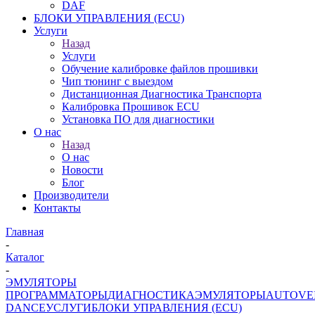
DAF
БЛОКИ УПРАВЛЕНИЯ (ECU)
Услуги
Назад
Услуги
Обучение калибровке файлов прошивки
Чип тюнинг с выездом
Дистанционная Диагностика Транспорта
Калибровка Прошивок ECU
Установка ПО для диагностики
О нас
Назад
О нас
Новости
Блог
Производители
Контакты
Главная
-
Каталог
-
ЭМУЛЯТОРЫ
ПРОГРАММАТОРЫ
ДИАГНОСТИКА
ЭМУЛЯТОРЫ
AUTOVE
DANCE
УСЛУГИ
БЛОКИ УПРАВЛЕНИЯ (ECU)