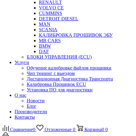
RENAULT
VOLVO CE
CUMMINS
DETROIT DIESEL
MAN
SCANIA
КАЛИБРОВКА ПРОШИВОК ЭБУ
MB CARS
BMW
DAF
БЛОКИ УПРАВЛЕНИЯ (ECU)
Услуги
Обучение калибровке файлов прошивки
Чип тюнинг с выездом
Дистанционная Диагностика Транспорта
Калибровка Прошивок ECU
Установка ПО для диагностики
О нас
Новости
Блог
Производители
Контакты
Сравнение
0
Отложенные
0
Корзина
0
0