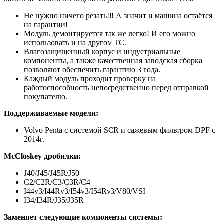
Не нужно ничего резать!!! А значит и машина остаётся
на гарантии!
Модуль демонтируется так же легко! И его можно
использовать и на другом ТС.
Влагозащищенный корпус и индустриальные
компоненты, а также качественная заводская сборка
позволяют обеспечить гарантию 3 года.
Каждый модуль проходит проверку на
работоспособность непосредственно перед отправкой
покупателю.
Поддерживаемые модели:
Volvo Penta с системой SCR и сажевым фильтром DPF с
2014г.
McCloskey дробилки:
J40/J45/J45R/J50
C2/C2R/C3/C3R/C4
I44v3/I44Rv3/I54v3/I54Rv3/V80/VSI
I34/I34R/J35/J35R
Заменяет следующие компоненты системы: