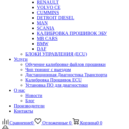
RENAULT
VOLVO CE
CUMMINS
DETROIT DIESEL
MAN
SCANIA
КАЛИБРОВКА ПРОШИВОК ЭБУ
MB CARS
BMW
DAF
БЛОКИ УПРАВЛЕНИЯ (ECU)
Услуги
Обучение калибровке файлов прошивки
Чип тюнинг с выездом
Дистанционная Диагностика Транспорта
Калибровка Прошивок ECU
Установка ПО для диагностики
О нас
Новости
Блог
Производители
Контакты
Сравнение
0
Отложенные
0
Корзина
0
0