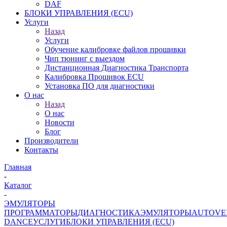
DAF
БЛОКИ УПРАВЛЕНИЯ (ECU)
Услуги
Назад
Услуги
Обучение калибровке файлов прошивки
Чип тюнинг с выездом
Дистанционная Диагностика Транспорта
Калибровка Прошивок ECU
Установка ПО для диагностики
О нас
Назад
О нас
Новости
Блог
Производители
Контакты
Главная
-
Каталог
-
ЭМУЛЯТОРЫ
ПРОГРАММАТОРЫ
ДИАГНОСТИКА
ЭМУЛЯТОРЫ
AUTOVE
DANCE
УСЛУГИ
БЛОКИ УПРАВЛЕНИЯ (ECU)