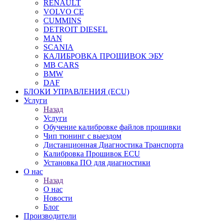
RENAULT
VOLVO CE
CUMMINS
DETROIT DIESEL
MAN
SCANIA
КАЛИБРОВКА ПРОШИВОК ЭБУ
MB CARS
BMW
DAF
БЛОКИ УПРАВЛЕНИЯ (ECU)
Услуги
Назад
Услуги
Обучение калибровке файлов прошивки
Чип тюнинг с выездом
Дистанционная Диагностика Транспорта
Калибровка Прошивок ECU
Установка ПО для диагностики
О нас
Назад
О нас
Новости
Блог
Производители