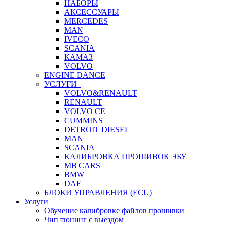
НАБОРЫ
АКСЕССУАРЫ
MERCEDES
MAN
IVECO
SCANIA
КАМАЗ
VOLVO
ENGINE DANCE
УСЛУГИ
VOLVO&RENAULT
RENAULT
VOLVO CE
CUMMINS
DETROIT DIESEL
MAN
SCANIA
КАЛИБРОВКА ПРОШИВОК ЭБУ
MB CARS
BMW
DAF
БЛОКИ УПРАВЛЕНИЯ (ECU)
Услуги
Обучение калибровке файлов прошивки
Чип тюнинг с выездом