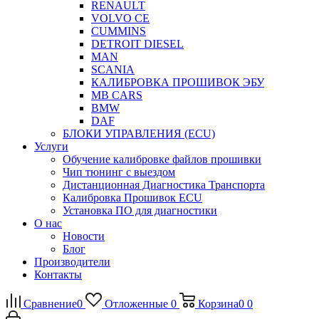
RENAULT
VOLVO CE
CUMMINS
DETROIT DIESEL
MAN
SCANIA
КАЛИБРОВКА ПРОШИВОК ЭБУ
MB CARS
BMW
DAF
БЛОКИ УПРАВЛЕНИЯ (ECU)
Услуги
Обучение калибровке файлов прошивки
Чип тюнинг с выездом
Дистанционная Диагностика Транспорта
Калибровка Прошивок ECU
Установка ПО для диагностики
О нас
Новости
Блог
Производители
Контакты
Сравнение
0
Отложенные
0
Корзина
0
0