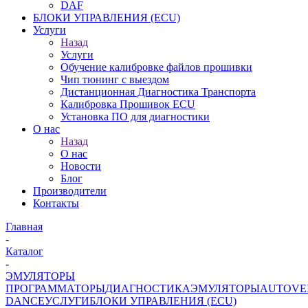
DAF
БЛОКИ УПРАВЛЕНИЯ (ECU)
Услуги
Назад
Услуги
Обучение калибровке файлов прошивки
Чип тюнинг с выездом
Дистанционная Диагностика Транспорта
Калибровка Прошивок ECU
Установка ПО для диагностики
О нас
Назад
О нас
Новости
Блог
Производители
Контакты
Главная
-
Каталог
-
ЭМУЛЯТОРЫ
ПРОГРАММАТОРЫ
ДИАГНОСТИКА
ЭМУЛЯТОРЫ
AUTOVE
DANCE
УСЛУГИ
БЛОКИ УПРАВЛЕНИЯ (ECU)