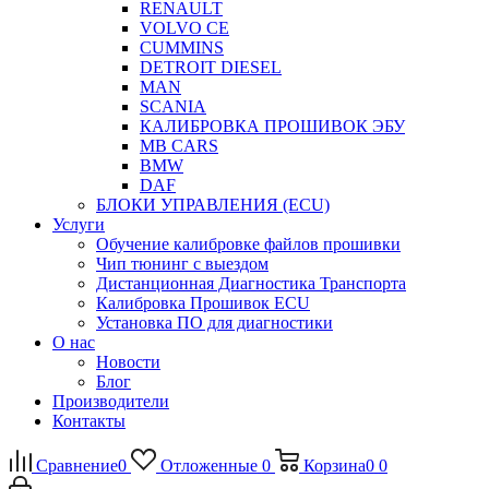
RENAULT
VOLVO CE
CUMMINS
DETROIT DIESEL
MAN
SCANIA
КАЛИБРОВКА ПРОШИВОК ЭБУ
MB CARS
BMW
DAF
БЛОКИ УПРАВЛЕНИЯ (ECU)
Услуги
Обучение калибровке файлов прошивки
Чип тюнинг с выездом
Дистанционная Диагностика Транспорта
Калибровка Прошивок ECU
Установка ПО для диагностики
О нас
Новости
Блог
Производители
Контакты
Сравнение
0
Отложенные
0
Корзина
0
0