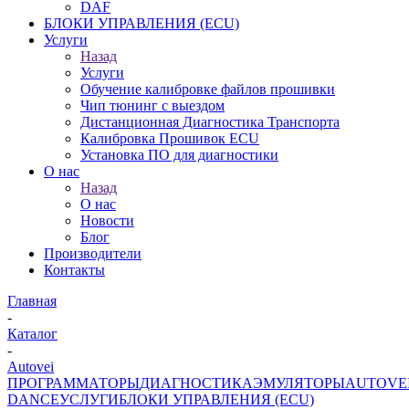
DAF
БЛОКИ УПРАВЛЕНИЯ (ECU)
Услуги
Назад
Услуги
Обучение калибровке файлов прошивки
Чип тюнинг с выездом
Дистанционная Диагностика Транспорта
Калибровка Прошивок ECU
Установка ПО для диагностики
О нас
Назад
О нас
Новости
Блог
Производители
Контакты
Главная
-
Каталог
-
Autovei
ПРОГРАММАТОРЫ
ДИАГНОСТИКА
ЭМУЛЯТОРЫ
AUTOVE
DANCE
УСЛУГИ
БЛОКИ УПРАВЛЕНИЯ (ECU)