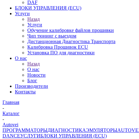
DAF
БЛОКИ УПРАВЛЕНИЯ (ECU)
Услуги
Назад
Услуги
Обучение калибровке файлов прошивки
Чип тюнинг с выездом
Дистанционная Диагностика Транспорта
Калибровка Прошивок ECU
Установка ПО для диагностики
О нас
Назад
О нас
Новости
Блог
Производители
Контакты
Главная
-
Каталог
-
Autovei
ПРОГРАММАТОРЫ
ДИАГНОСТИКА
ЭМУЛЯТОРЫ
AUTOVE
DANCE
УСЛУГИ
БЛОКИ УПРАВЛЕНИЯ (ECU)