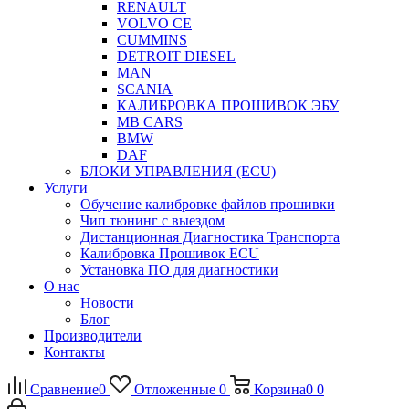
RENAULT
VOLVO CE
CUMMINS
DETROIT DIESEL
MAN
SCANIA
КАЛИБРОВКА ПРОШИВОК ЭБУ
MB CARS
BMW
DAF
БЛОКИ УПРАВЛЕНИЯ (ECU)
Услуги
Обучение калибровке файлов прошивки
Чип тюнинг с выездом
Дистанционная Диагностика Транспорта
Калибровка Прошивок ECU
Установка ПО для диагностики
О нас
Новости
Блог
Производители
Контакты
Сравнение
0
Отложенные
0
Корзина
0
0