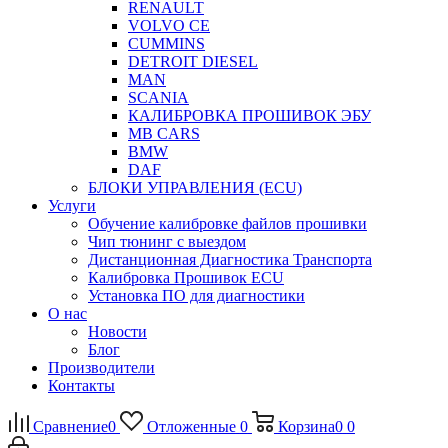
RENAULT
VOLVO CE
CUMMINS
DETROIT DIESEL
MAN
SCANIA
КАЛИБРОВКА ПРОШИВОК ЭБУ
MB CARS
BMW
DAF
БЛОКИ УПРАВЛЕНИЯ (ECU)
Услуги
Обучение калибровке файлов прошивки
Чип тюнинг с выездом
Дистанционная Диагностика Транспорта
Калибровка Прошивок ECU
Установка ПО для диагностики
О нас
Новости
Блог
Производители
Контакты
Сравнение
0
Отложенные
0
Корзина
0
0