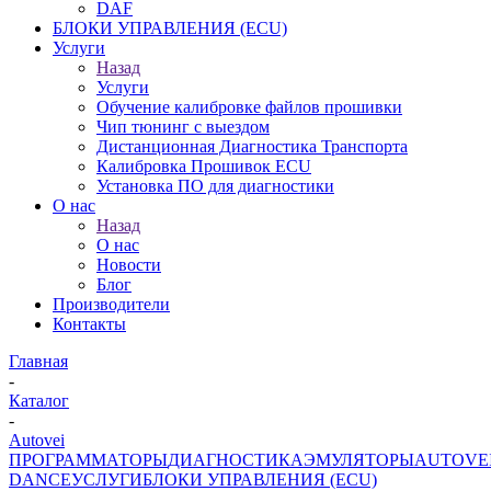
DAF
БЛОКИ УПРАВЛЕНИЯ (ECU)
Услуги
Назад
Услуги
Обучение калибровке файлов прошивки
Чип тюнинг с выездом
Дистанционная Диагностика Транспорта
Калибровка Прошивок ECU
Установка ПО для диагностики
О нас
Назад
О нас
Новости
Блог
Производители
Контакты
Главная
-
Каталог
-
Autovei
ПРОГРАММАТОРЫ
ДИАГНОСТИКА
ЭМУЛЯТОРЫ
AUTOVE
DANCE
УСЛУГИ
БЛОКИ УПРАВЛЕНИЯ (ECU)