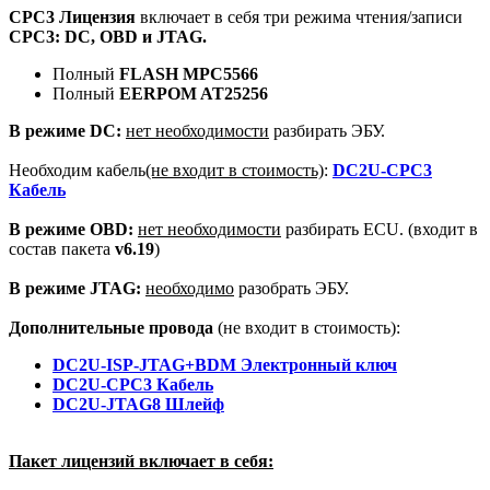
CPC3
Лицензия
включает в себя три режима чтения/записи
CPC3: DC, OBD и JTAG.
Полный
FLASH MPC5566
Полный
EERPOM AT25256
В режиме DC:
нет необходимости
разбирать ЭБУ.
Необходим кабель
(не входит в стоимость)
:
DC2U-CPC3
Кабель
В режиме OBD:
нет необходимости
разбирать ECU. (входит в
состав пакета
v6.19
)
В режиме JTAG:
необходимо
разобрать ЭБУ.
Дополнительные провода
(не входит в стоимость):
DC2U-ISP-JTAG+BDM Электронный ключ
DC2U-CPC3 Кабель
DC2U-JTAG8 Шлейф
Пакет лицензий включает в себя: