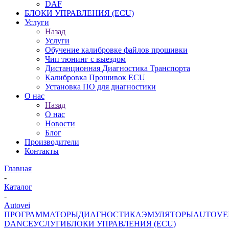
DAF
БЛОКИ УПРАВЛЕНИЯ (ECU)
Услуги
Назад
Услуги
Обучение калибровке файлов прошивки
Чип тюнинг с выездом
Дистанционная Диагностика Транспорта
Калибровка Прошивок ECU
Установка ПО для диагностики
О нас
Назад
О нас
Новости
Блог
Производители
Контакты
Главная
-
Каталог
-
Autovei
ПРОГРАММАТОРЫ
ДИАГНОСТИКА
ЭМУЛЯТОРЫ
AUTOVE
DANCE
УСЛУГИ
БЛОКИ УПРАВЛЕНИЯ (ECU)