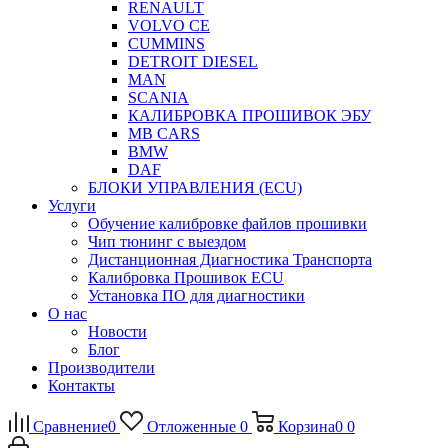
RENAULT
VOLVO CE
CUMMINS
DETROIT DIESEL
MAN
SCANIA
КАЛИБРОВКА ПРОШИВОК ЭБУ
MB CARS
BMW
DAF
БЛОКИ УПРАВЛЕНИЯ (ECU)
Услуги
Обучение калибровке файлов прошивки
Чип тюнинг с выездом
Дистанционная Диагностика Транспорта
Калибровка Прошивок ECU
Установка ПО для диагностики
О нас
Новости
Блог
Производители
Контакты
Сравнение
0
Отложенные
0
Корзина
0
0