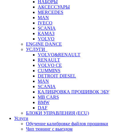
НАБОРЫ
АКСЕССУАРЫ
MERCEDES
MAN
IVECO
SCANIA
КАМАЗ
VOLVO
ENGINE DANCE
УСЛУГИ
VOLVO&RENAULT
RENAULT
VOLVO CE
CUMMINS
DETROIT DIESEL
MAN
SCANIA
КАЛИБРОВКА ПРОШИВОК ЭБУ
MB CARS
BMW
DAF
БЛОКИ УПРАВЛЕНИЯ (ECU)
Услуги
Обучение калибровке файлов прошивки
Чип тюнинг с выездом