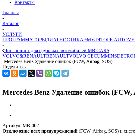
Контакты
Главная
-
Каталог
-
УСЛУГИ
ПРОГРАММАТОРЫ
ДИАГНОСТИКА
ЭМУЛЯТОРЫ
AUTOVE
-
Чип тюнинг для грузовых автомобилей MB CARS
VOLVO&RENAULT
RENAULT
VOLVO CE
CUMMINS
DETROI
-
Mercedes Benz Удаление ошибок (FCW, Airbag, SOS)
Поделиться
Mercedes Benz Удаление ошибок (FCW, 
Артикул:
MB-002
Отключение всех предупреждений
(FCW, Airbag, SOS) и сист