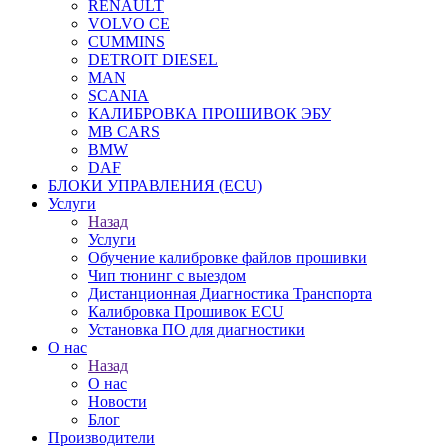
RENAULT
VOLVO CE
CUMMINS
DETROIT DIESEL
MAN
SCANIA
КАЛИБРОВКА ПРОШИВОК ЭБУ
MB CARS
BMW
DAF
БЛОКИ УПРАВЛЕНИЯ (ECU)
Услуги
Назад
Услуги
Обучение калибровке файлов прошивки
Чип тюнинг с выездом
Дистанционная Диагностика Транспорта
Калибровка Прошивок ECU
Установка ПО для диагностики
О нас
Назад
О нас
Новости
Блог
Производители