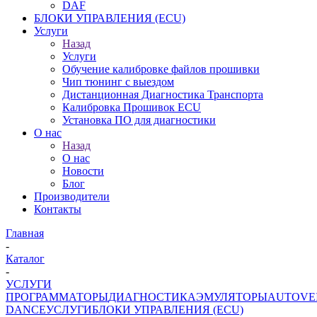
DAF
БЛОКИ УПРАВЛЕНИЯ (ECU)
Услуги
Назад
Услуги
Обучение калибровке файлов прошивки
Чип тюнинг с выездом
Дистанционная Диагностика Транспорта
Калибровка Прошивок ECU
Установка ПО для диагностики
О нас
Назад
О нас
Новости
Блог
Производители
Контакты
Главная
-
Каталог
-
УСЛУГИ
ПРОГРАММАТОРЫ
ДИАГНОСТИКА
ЭМУЛЯТОРЫ
AUTOVE
DANCE
УСЛУГИ
БЛОКИ УПРАВЛЕНИЯ (ECU)