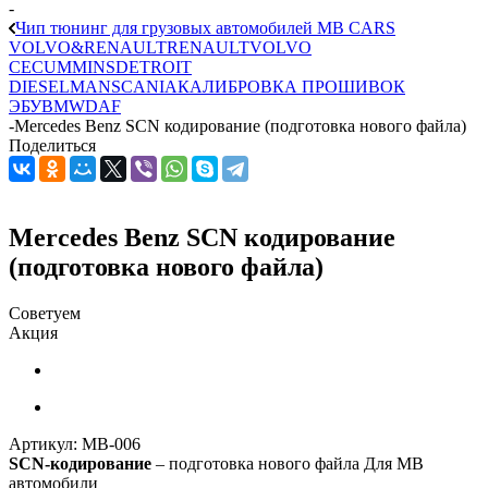
-
Чип тюнинг для грузовых автомобилей MB CARS
VOLVO&RENAULT
RENAULT
VOLVO
CE
CUMMINS
DETROIT
DIESEL
MAN
SCANIA
КАЛИБРОВКА ПРОШИВОК
ЭБУ
BMW
DAF
-
Mercedes Benz SCN кодирование (подготовка нового файла)
Поделиться
Mercedes Benz SCN кодирование
(подготовка нового файла)
Советуем
Акция
Артикул:
MB-006
SCN-кодирование
– подготовка нового файла Для MB
автомобили