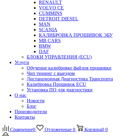
RENAULT
VOLVO CE
CUMMINS
DETROIT DIESEL
MAN
SCANIA
КАЛИБРОВКА ПРОШИВОК ЭБУ
MB CARS
BMW
DAF
БЛОКИ УПРАВЛЕНИЯ (ECU)
Услуги
Обучение калибровке файлов прошивки
Чип тюнинг с выездом
Дистанционная Диагностика Транспорта
Калибровка Прошивок ECU
Установка ПО для диагностики
О нас
Новости
Блог
Производители
Контакты
Сравнение
0
Отложенные
0
Корзина
0
0