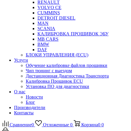
RENAULT
VOLVO CE
CUMMINS
DETROIT DIESEL
MAN
SCANIA
КАЛИБРОВКА ПРОШИВОК ЭБУ
MB CARS
BMW
DAF
БЛОКИ УПРАВЛЕНИЯ (ECU)
Услуги
Обучение калибровке файлов прошивки
Чип тюнинг с выездом
Дистанционная Диагностика Транспорта
Калибровка Прошивок ECU
Установка ПО для диагностики
О нас
Новости
Блог
Производители
Контакты
Сравнение
0
Отложенные
0
Корзина
0
0