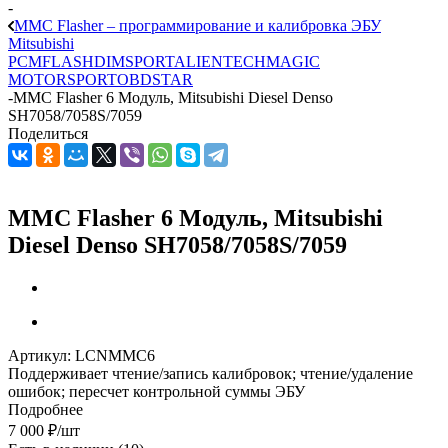
-
MMC Flasher – программирование и калибровка ЭБУ
Mitsubishi
PCMFLASH
DIMSPORT
ALIENTECH
MAGIC
MOTORSPORT
OBDSTAR
-
MMC Flasher 6 Модуль, Mitsubishi Diesel Denso
SH7058/7058S/7059
Поделиться
MMC Flasher 6 Модуль, Mitsubishi
Diesel Denso SH7058/7058S/7059
Артикул:
LCNMMC6
Поддерживает чтение/запись калибровок; чтение/удаление
ошибок; пересчет контрольной суммы ЭБУ
Подробнее
7 000
₽
/шт