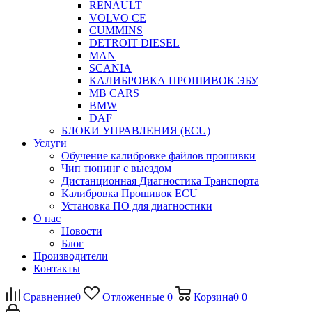
RENAULT
VOLVO CE
CUMMINS
DETROIT DIESEL
MAN
SCANIA
КАЛИБРОВКА ПРОШИВОК ЭБУ
MB CARS
BMW
DAF
БЛОКИ УПРАВЛЕНИЯ (ECU)
Услуги
Обучение калибровке файлов прошивки
Чип тюнинг с выездом
Дистанционная Диагностика Транспорта
Калибровка Прошивок ECU
Установка ПО для диагностики
О нас
Новости
Блог
Производители
Контакты
Сравнение
0
Отложенные
0
Корзина
0
0