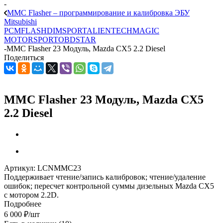
-
MMC Flasher – программирование и калибровка ЭБУ
Mitsubishi
PCMFLASH
DIMSPORT
ALIENTECH
MAGIC
MOTORSPORT
OBDSTAR
-
MMC Flasher 23 Модуль, Mazda CX5 2.2 Diesel
Поделиться
MMC Flasher 23 Модуль, Mazda CX5
2.2 Diesel
Артикул:
LCNMMC23
Поддерживает чтение/запись калибровок; чтение/удаление
ошибок; пересчет контрольной суммы дизельных Mazda CX5
с мотором 2.2D.
Подробнее
6 000
₽
/шт