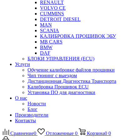
RENAULT
VOLVO CE
CUMMINS
DETROIT DIESEL
MAN
SCANIA
КАЛИБРОВКА ПРОШИВОК ЭБУ
MB CARS
BMW
DAF
БЛОКИ УПРАВЛЕНИЯ (ECU)
Услуги
Обучение калибровке файлов прошивки
Чип тюнинг с выездом
Дистанционная Диагностика Транспорта
Калибровка Прошивок ECU
Установка ПО для диагностики
О нас
Новости
Блог
Производители
Контакты
Сравнение
0
Отложенные
0
Корзина
0
0