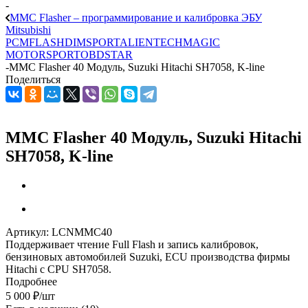
-
MMC Flasher – программирование и калибровка ЭБУ
Mitsubishi
PCMFLASH
DIMSPORT
ALIENTECH
MAGIC
MOTORSPORT
OBDSTAR
-
MMC Flasher 40 Модуль, Suzuki Hitachi SH7058, K-line
Поделиться
MMC Flasher 40 Модуль, Suzuki Hitachi
SH7058, K-line
Артикул:
LCNMMC40
Поддерживает чтение Full Flash и запись калибровок,
бензиновых автомобилей Suzuki, ECU производства фирмы
Hitachi c CPU SH7058.
Подробнее
5 000
₽
/шт