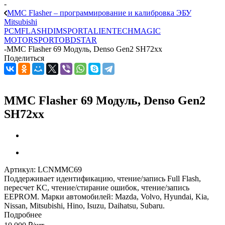
-
MMC Flasher – программирование и калибровка ЭБУ
Mitsubishi
PCMFLASH
DIMSPORT
ALIENTECH
MAGIC
MOTORSPORT
OBDSTAR
-
MMC Flasher 69 Mодуль, Denso Gen2 SH72xx
Поделиться
MMC Flasher 69 Mодуль, Denso Gen2
SH72xx
Артикул:
LCNMMC69
Поддерживает идентификацию, чтение/запись Full Flash,
пересчет КС, чтение/стирание ошибок, чтение/запись
EEPROM. Марки автомобилей: Mazda, Volvo, Hyundai, Kia,
Nissan, Mitsubishi, Hino, Isuzu, Daihatsu, Subaru.
Подробнее