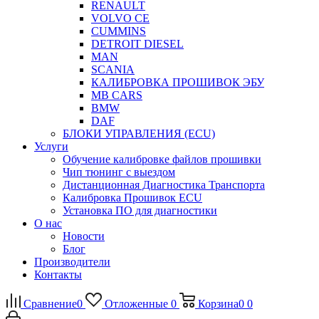
RENAULT
VOLVO CE
CUMMINS
DETROIT DIESEL
MAN
SCANIA
КАЛИБРОВКА ПРОШИВОК ЭБУ
MB CARS
BMW
DAF
БЛОКИ УПРАВЛЕНИЯ (ECU)
Услуги
Обучение калибровке файлов прошивки
Чип тюнинг с выездом
Дистанционная Диагностика Транспорта
Калибровка Прошивок ECU
Установка ПО для диагностики
О нас
Новости
Блог
Производители
Контакты
Сравнение
0
Отложенные
0
Корзина
0
0