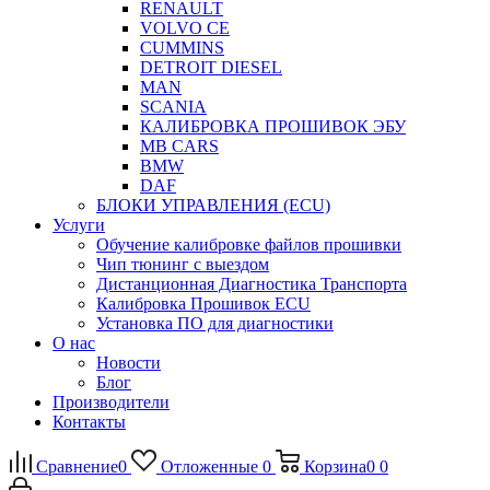
RENAULT
VOLVO CE
CUMMINS
DETROIT DIESEL
MAN
SCANIA
КАЛИБРОВКА ПРОШИВОК ЭБУ
MB CARS
BMW
DAF
БЛОКИ УПРАВЛЕНИЯ (ECU)
Услуги
Обучение калибровке файлов прошивки
Чип тюнинг с выездом
Дистанционная Диагностика Транспорта
Калибровка Прошивок ECU
Установка ПО для диагностики
О нас
Новости
Блог
Производители
Контакты
Сравнение
0
Отложенные
0
Корзина
0
0