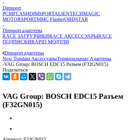
-
Dimsport
PCMFLASH
DIMSPORT
ALIENTECH
MAGIC
MOTORSPORT
MMC Flasher
OBDSTAR
-
Dimsport адаптеры
RACE ЗАГРУЗЧИКИ
RACE АКСЕССУАРЫ
RACE
ПОДПИСКИ
RAPID МОДУЛИ
-
Dimsport адаптеры
New Trasdata Аксессуары
Терминальные Адаптеры
-
VAG Group: BOSCH EDC15 Разъем (F32GN015)
Поделиться
VAG Group: BOSCH EDC15 Разъем
(F32GN015)
Артикул:
F32GN015