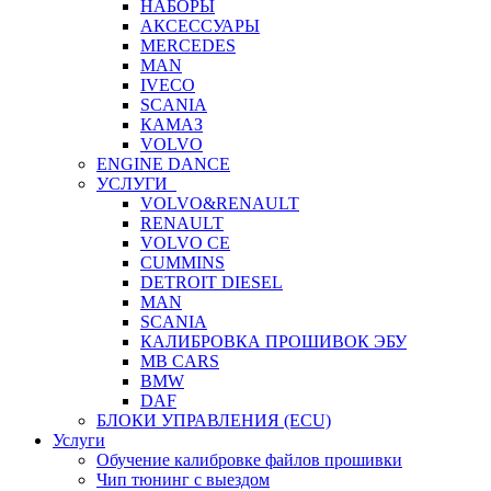
НАБОРЫ
АКСЕССУАРЫ
MERCEDES
MAN
IVECO
SCANIA
КАМАЗ
VOLVO
ENGINE DANCE
УСЛУГИ
VOLVO&RENAULT
RENAULT
VOLVO CE
CUMMINS
DETROIT DIESEL
MAN
SCANIA
КАЛИБРОВКА ПРОШИВОК ЭБУ
MB CARS
BMW
DAF
БЛОКИ УПРАВЛЕНИЯ (ECU)
Услуги
Обучение калибровке файлов прошивки
Чип тюнинг с выездом