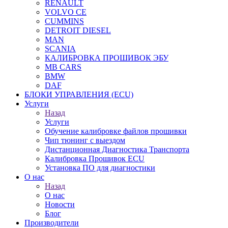
RENAULT
VOLVO CE
CUMMINS
DETROIT DIESEL
MAN
SCANIA
КАЛИБРОВКА ПРОШИВОК ЭБУ
MB CARS
BMW
DAF
БЛОКИ УПРАВЛЕНИЯ (ECU)
Услуги
Назад
Услуги
Обучение калибровке файлов прошивки
Чип тюнинг с выездом
Дистанционная Диагностика Транспорта
Калибровка Прошивок ECU
Установка ПО для диагностики
О нас
Назад
О нас
Новости
Блог
Производители