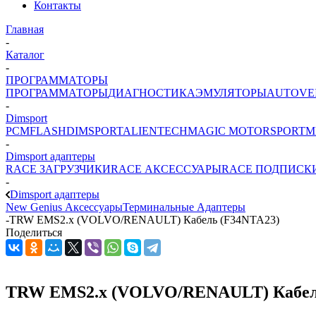
Контакты
Главная
-
Каталог
-
ПРОГРАММАТОРЫ
ПРОГРАММАТОРЫ
ДИАГНОСТИКА
ЭМУЛЯТОРЫ
AUTOVE
-
Dimsport
PCMFLASH
DIMSPORT
ALIENTECH
MAGIC MOTORSPORT
M
-
Dimsport адаптеры
RACE ЗАГРУЗЧИКИ
RACE АКСЕССУАРЫ
RACE ПОДПИСК
-
Dimsport адаптеры
New Genius Аксессуары
Терминальные Адаптеры
-
TRW EMS2.x (VOLVO/RENAULT) Кабель (F34NTA23)
Поделиться
TRW EMS2.x (VOLVO/RENAULT) Кабел