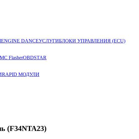
I
ENGINE DANCE
УСЛУГИ
БЛОКИ УПРАВЛЕНИЯ (ECU)
MC Flasher
OBDSTAR
И
RAPID МОДУЛИ
ь (F34NTA23)