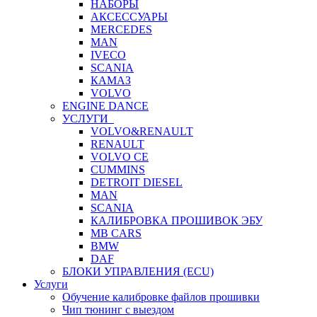
НАБОРЫ
АКСЕССУАРЫ
MERCEDES
MAN
IVECO
SCANIA
КАМАЗ
VOLVO
ENGINE DANCE
УСЛУГИ
VOLVO&RENAULT
RENAULT
VOLVO CE
CUMMINS
DETROIT DIESEL
MAN
SCANIA
КАЛИБРОВКА ПРОШИВОК ЭБУ
MB CARS
BMW
DAF
БЛОКИ УПРАВЛЕНИЯ (ECU)
Услуги
Обучение калибровке файлов прошивки
Чип тюнинг с выездом