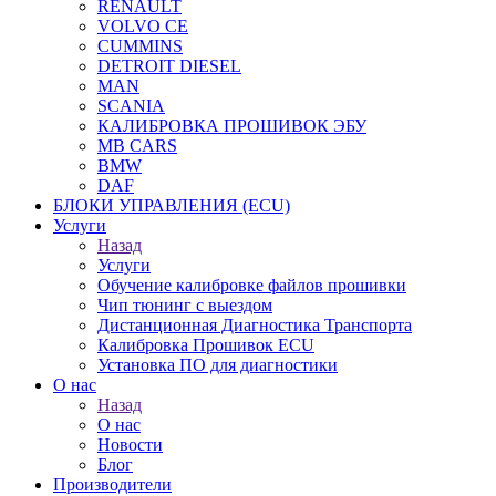
RENAULT
VOLVO CE
CUMMINS
DETROIT DIESEL
MAN
SCANIA
КАЛИБРОВКА ПРОШИВОК ЭБУ
MB CARS
BMW
DAF
БЛОКИ УПРАВЛЕНИЯ (ECU)
Услуги
Назад
Услуги
Обучение калибровке файлов прошивки
Чип тюнинг с выездом
Дистанционная Диагностика Транспорта
Калибровка Прошивок ECU
Установка ПО для диагностики
О нас
Назад
О нас
Новости
Блог
Производители