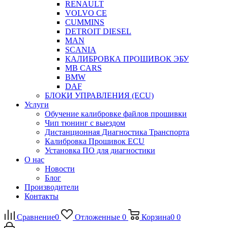
RENAULT
VOLVO CE
CUMMINS
DETROIT DIESEL
MAN
SCANIA
КАЛИБРОВКА ПРОШИВОК ЭБУ
MB CARS
BMW
DAF
БЛОКИ УПРАВЛЕНИЯ (ECU)
Услуги
Обучение калибровке файлов прошивки
Чип тюнинг с выездом
Дистанционная Диагностика Транспорта
Калибровка Прошивок ECU
Установка ПО для диагностики
О нас
Новости
Блог
Производители
Контакты
Сравнение
0
Отложенные
0
Корзина
0
0