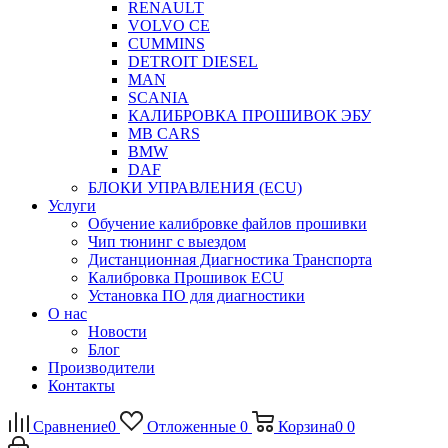
RENAULT
VOLVO CE
CUMMINS
DETROIT DIESEL
MAN
SCANIA
КАЛИБРОВКА ПРОШИВОК ЭБУ
MB CARS
BMW
DAF
БЛОКИ УПРАВЛЕНИЯ (ECU)
Услуги
Обучение калибровке файлов прошивки
Чип тюнинг с выездом
Дистанционная Диагностика Транспорта
Калибровка Прошивок ECU
Установка ПО для диагностики
О нас
Новости
Блог
Производители
Контакты
Сравнение
0
Отложенные
0
Корзина
0
0