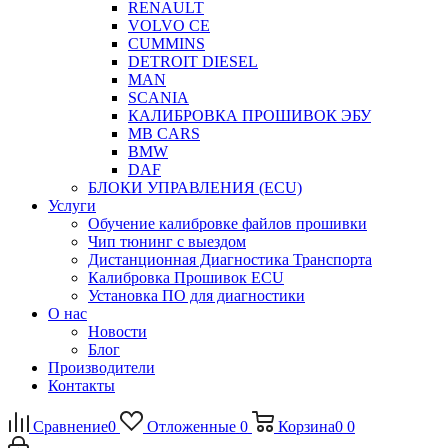
RENAULT
VOLVO CE
CUMMINS
DETROIT DIESEL
MAN
SCANIA
КАЛИБРОВКА ПРОШИВОК ЭБУ
MB CARS
BMW
DAF
БЛОКИ УПРАВЛЕНИЯ (ECU)
Услуги
Обучение калибровке файлов прошивки
Чип тюнинг с выездом
Дистанционная Диагностика Транспорта
Калибровка Прошивок ECU
Установка ПО для диагностики
О нас
Новости
Блог
Производители
Контакты
Сравнение
0
Отложенные
0
Корзина
0
0