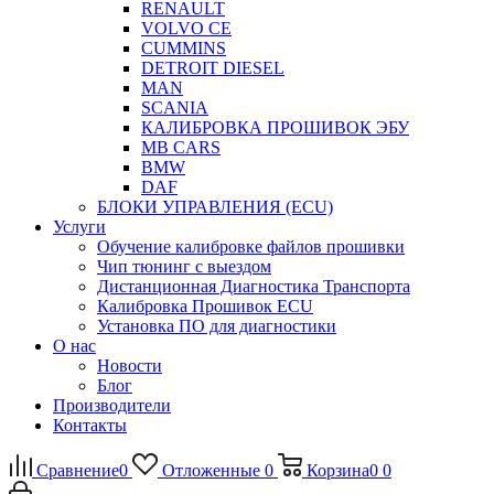
RENAULT
VOLVO CE
CUMMINS
DETROIT DIESEL
MAN
SCANIA
КАЛИБРОВКА ПРОШИВОК ЭБУ
MB CARS
BMW
DAF
БЛОКИ УПРАВЛЕНИЯ (ECU)
Услуги
Обучение калибровке файлов прошивки
Чип тюнинг с выездом
Дистанционная Диагностика Транспорта
Калибровка Прошивок ECU
Установка ПО для диагностики
О нас
Новости
Блог
Производители
Контакты
Сравнение
0
Отложенные
0
Корзина
0
0