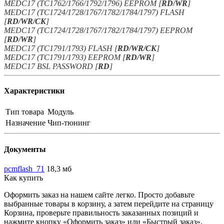
MEDC17 (TC1762/1766/1792/1796) EEPROM [
RD/WR
]
MEDC17 (TC1724/1728/1767/1782/1784/1797) FLASH
[
RD/WR/CK
]
MEDC17 (TC1724/1728/1767/1782/1784/1797) EEPROM
[
RD/WR
]
MEDC17 (TC1791/1793) FLASH [
RD/WR/CK
]
MEDC17 (TC1791/1793) EEPROM [
RD/WR
]
MEDC17 BSL PASSWORD [
RD
]
Характеристики
Тип товара
Модуль
Назначение
Чип-тюнинг
Документы
pcmflash_71
18,3 мб
Как купить
Оформить заказ на нашем сайте легко. Просто добавьте
выбранные товары в корзину, а затем перейдите на страницу
Корзина, проверьте правильность заказанных позиций и
нажмите кнопку «Оформить заказ» или «Быстрый заказ».