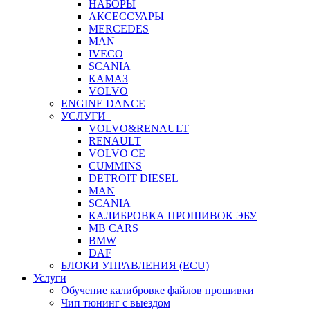
НАБОРЫ
АКСЕССУАРЫ
MERCEDES
MAN
IVECO
SCANIA
КАМАЗ
VOLVO
ENGINE DANCE
УСЛУГИ
VOLVO&RENAULT
RENAULT
VOLVO CE
CUMMINS
DETROIT DIESEL
MAN
SCANIA
КАЛИБРОВКА ПРОШИВОК ЭБУ
MB CARS
BMW
DAF
БЛОКИ УПРАВЛЕНИЯ (ECU)
Услуги
Обучение калибровке файлов прошивки
Чип тюнинг с выездом