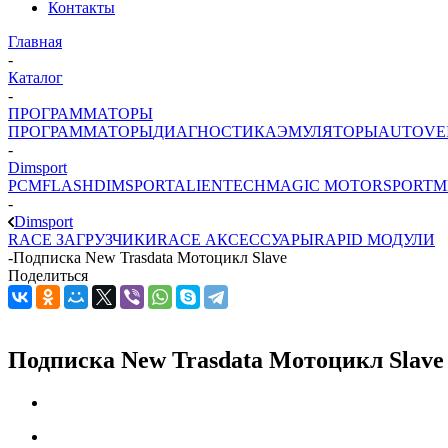
Контакты
Главная
-
Каталог
-
ПРОГРАММАТОРЫ
ПРОГРАММАТОРЫ
ДИАГНОСТИКА
ЭМУЛЯТОРЫ
AUTOVE
-
Dimsport
PCMFLASH
DIMSPORT
ALIENTECH
MAGIC MOTORSPORT
M
-
Dimsport
RACE ЗАГРУЗЧИКИ
RACE АКСЕССУАРЫ
RAPID МОДУЛИ
-
Подписка New Trasdata Мотоцикл Slave
Поделиться
Подписка New Trasdata Мотоцикл Slave