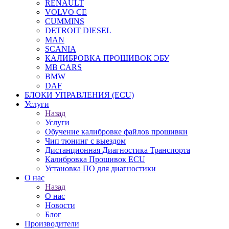
RENAULT
VOLVO CE
CUMMINS
DETROIT DIESEL
MAN
SCANIA
КАЛИБРОВКА ПРОШИВОК ЭБУ
MB CARS
BMW
DAF
БЛОКИ УПРАВЛЕНИЯ (ECU)
Услуги
Назад
Услуги
Обучение калибровке файлов прошивки
Чип тюнинг с выездом
Дистанционная Диагностика Транспорта
Калибровка Прошивок ECU
Установка ПО для диагностики
О нас
Назад
О нас
Новости
Блог
Производители