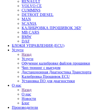
RENAULT
VOLVO CE
CUMMINS
DETROIT DIESEL
MAN
SCANIA
КАЛИБРОВКА ПРОШИВОК ЭБУ
MB CARS
BMW
DAF
БЛОКИ УПРАВЛЕНИЯ (ECU)
Услуги
Назад
Услуги
Обучение калибровке файлов прошивки
Чип тюнинг с выездом
Дистанционная Диагностика Транспорта
Калибровка Прошивок ECU
Установка ПО для диагностики
О нас
Назад
О нас
Новости
Блог
Производители