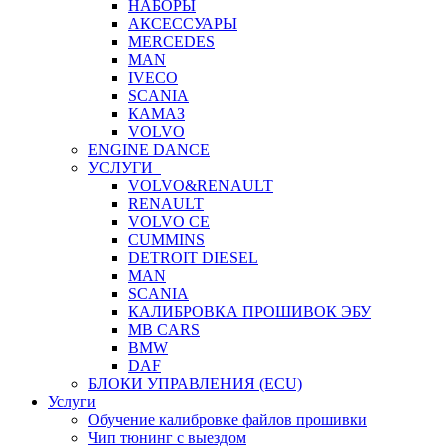
НАБОРЫ
АКСЕССУАРЫ
MERCEDES
MAN
IVECO
SCANIA
КАМАЗ
VOLVO
ENGINE DANCE
УСЛУГИ
VOLVO&RENAULT
RENAULT
VOLVO CE
CUMMINS
DETROIT DIESEL
MAN
SCANIA
КАЛИБРОВКА ПРОШИВОК ЭБУ
MB CARS
BMW
DAF
БЛОКИ УПРАВЛЕНИЯ (ECU)
Услуги
Обучение калибровке файлов прошивки
Чип тюнинг с выездом