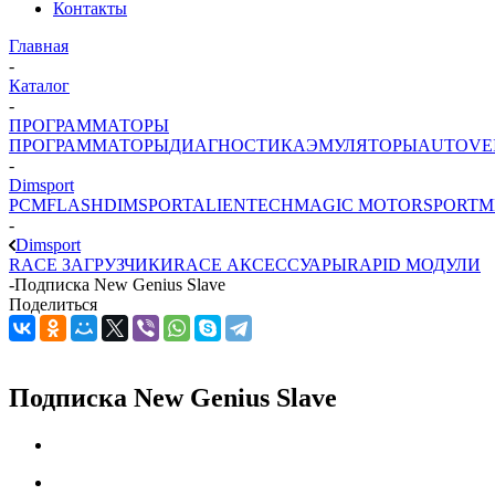
Контакты
Главная
-
Каталог
-
ПРОГРАММАТОРЫ
ПРОГРАММАТОРЫ
ДИАГНОСТИКА
ЭМУЛЯТОРЫ
AUTOVE
-
Dimsport
PCMFLASH
DIMSPORT
ALIENTECH
MAGIC MOTORSPORT
M
-
Dimsport
RACE ЗАГРУЗЧИКИ
RACE АКСЕССУАРЫ
RAPID МОДУЛИ
-
Подписка New Genius Slave
Поделиться
Подписка New Genius Slave