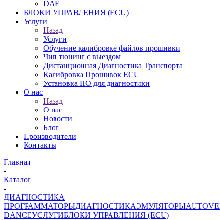
DAF
БЛОКИ УПРАВЛЕНИЯ (ECU)
Услуги
Назад
Услуги
Обучение калибровке файлов прошивки
Чип тюнинг с выездом
Дистанционная Диагностика Транспорта
Калибровка Прошивок ECU
Установка ПО для диагностики
О нас
Назад
О нас
Новости
Блог
Производители
Контакты
Главная
-
Каталог
-
ДИАГНОСТИКА
ПРОГРАММАТОРЫ
ДИАГНОСТИКА
ЭМУЛЯТОРЫ
AUTOVE
DANCE
УСЛУГИ
БЛОКИ УПРАВЛЕНИЯ (ECU)