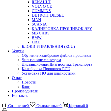
RENAULT
VOLVO CE
CUMMINS
DETROIT DIESEL
MAN
SCANIA
КАЛИБРОВКА ПРОШИВОК ЭБУ
MB CARS
BMW
DAF
БЛОКИ УПРАВЛЕНИЯ (ECU)
Услуги
Обучение калибровке файлов прошивки
Чип тюнинг с выездом
Дистанционная Диагностика Транспорта
Калибровка Прошивок ECU
Установка ПО для диагностики
О нас
Новости
Блог
Производители
Контакты
Сравнение
0
Отложенные
0
Корзина
0
0