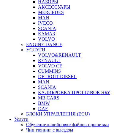
НАБОРЫ
АКСЕССУАРЫ
MERCEDES
MAN
IVECO
SCANIA
КАМАЗ
VOLVO
ENGINE DANCE
УСЛУГИ
VOLVO&RENAULT
RENAULT
VOLVO CE
CUMMINS
DETROIT DIESEL
MAN
SCANIA
КАЛИБРОВКА ПРОШИВОК ЭБУ
MB CARS
BMW
DAF
БЛОКИ УПРАВЛЕНИЯ (ECU)
Услуги
Обучение калибровке файлов прошивки
Чип тюнинг с выездом