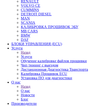
RENAULT
VOLVO CE
CUMMINS
DETROIT DIESEL
MAN
SCANIA
КАЛИБРОВКА ПРОШИВОК ЭБУ
MB CARS
BMW
DAF
БЛОКИ УПРАВЛЕНИЯ (ECU)
Услуги
Назад
Услуги
Обучение калибровке файлов прошивки
Чип тюнинг с выездом
Дистанционная Диагностика Транспорта
Калибровка Прошивок ECU
Установка ПО для диагностики
О нас
Назад
О нас
Новости
Блог
Производители