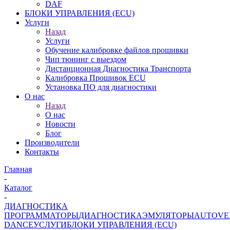
DAF
БЛОКИ УПРАВЛЕНИЯ (ECU)
Услуги
Назад
Услуги
Обучение калибровке файлов прошивки
Чип тюнинг с выездом
Дистанционная Диагностика Транспорта
Калибровка Прошивок ECU
Установка ПО для диагностики
О нас
Назад
О нас
Новости
Блог
Производители
Контакты
Главная
-
Каталог
-
ДИАГНОСТИКА
ПРОГРАММАТОРЫ
ДИАГНОСТИКА
ЭМУЛЯТОРЫ
AUTOVE
DANCE
УСЛУГИ
БЛОКИ УПРАВЛЕНИЯ (ECU)