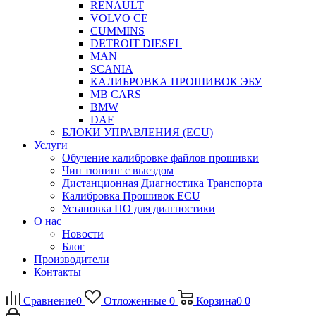
RENAULT
VOLVO CE
CUMMINS
DETROIT DIESEL
MAN
SCANIA
КАЛИБРОВКА ПРОШИВОК ЭБУ
MB CARS
BMW
DAF
БЛОКИ УПРАВЛЕНИЯ (ECU)
Услуги
Обучение калибровке файлов прошивки
Чип тюнинг с выездом
Дистанционная Диагностика Транспорта
Калибровка Прошивок ECU
Установка ПО для диагностики
О нас
Новости
Блог
Производители
Контакты
Сравнение
0
Отложенные
0
Корзина
0
0