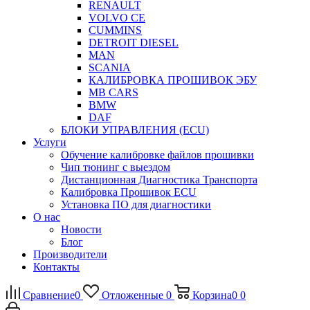
RENAULT
VOLVO CE
CUMMINS
DETROIT DIESEL
MAN
SCANIA
КАЛИБРОВКА ПРОШИВОК ЭБУ
MB CARS
BMW
DAF
БЛОКИ УПРАВЛЕНИЯ (ECU)
Услуги
Обучение калибровке файлов прошивки
Чип тюнинг с выездом
Дистанционная Диагностика Транспорта
Калибровка Прошивок ECU
Установка ПО для диагностики
О нас
Новости
Блог
Производители
Контакты
Сравнение
0
Отложенные
0
Корзина
0
0