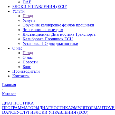
DAF
БЛОКИ УПРАВЛЕНИЯ (ECU)
Услуги
Назад
Услуги
Обучение калибровке файлов прошивки
Чип тюнинг с выездом
Дистанционная Диагностика Транспорта
Калибровка Прошивок ECU
Установка ПО для диагностики
О нас
Назад
О нас
Новости
Блог
Производители
Контакты
Главная
-
Каталог
-
ДИАГНОСТИКА
ПРОГРАММАТОРЫ
ДИАГНОСТИКА
ЭМУЛЯТОРЫ
AUTOVE
DANCE
УСЛУГИ
БЛОКИ УПРАВЛЕНИЯ (ECU)