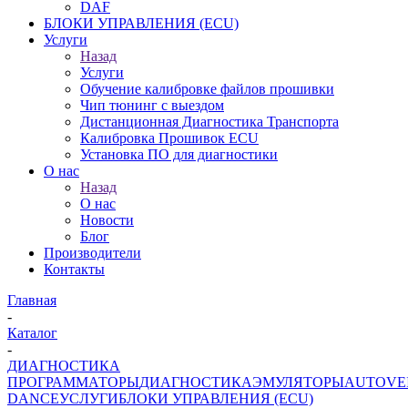
DAF
БЛОКИ УПРАВЛЕНИЯ (ECU)
Услуги
Назад
Услуги
Обучение калибровке файлов прошивки
Чип тюнинг с выездом
Дистанционная Диагностика Транспорта
Калибровка Прошивок ECU
Установка ПО для диагностики
О нас
Назад
О нас
Новости
Блог
Производители
Контакты
Главная
-
Каталог
-
ДИАГНОСТИКА
ПРОГРАММАТОРЫ
ДИАГНОСТИКА
ЭМУЛЯТОРЫ
AUTOVE
DANCE
УСЛУГИ
БЛОКИ УПРАВЛЕНИЯ (ECU)