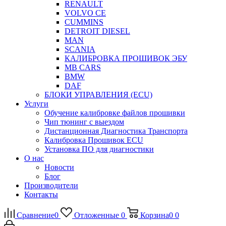
RENAULT
VOLVO CE
CUMMINS
DETROIT DIESEL
MAN
SCANIA
КАЛИБРОВКА ПРОШИВОК ЭБУ
MB CARS
BMW
DAF
БЛОКИ УПРАВЛЕНИЯ (ECU)
Услуги
Обучение калибровке файлов прошивки
Чип тюнинг с выездом
Дистанционная Диагностика Транспорта
Калибровка Прошивок ECU
Установка ПО для диагностики
О нас
Новости
Блог
Производители
Контакты
Сравнение
0
Отложенные
0
Корзина
0
0