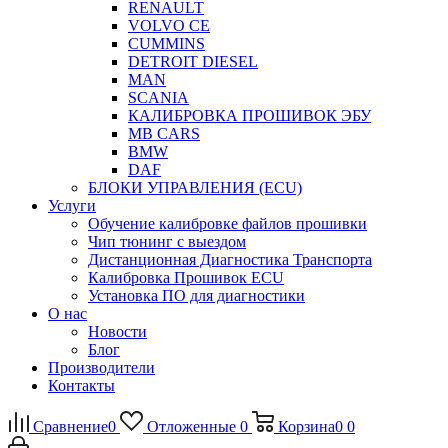
RENAULT
VOLVO CE
CUMMINS
DETROIT DIESEL
MAN
SCANIA
КАЛИБРОВКА ПРОШИВОК ЭБУ
MB CARS
BMW
DAF
БЛОКИ УПРАВЛЕНИЯ (ECU)
Услуги
Обучение калибровке файлов прошивки
Чип тюнинг с выездом
Дистанционная Диагностика Транспорта
Калибровка Прошивок ECU
Установка ПО для диагностики
О нас
Новости
Блог
Производители
Контакты
Сравнение
0
Отложенные
0
Корзина
0
0