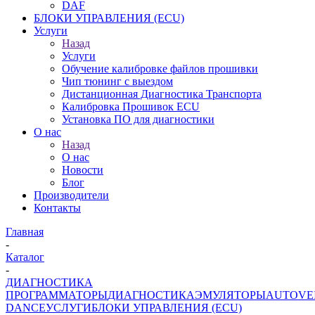
DAF
БЛОКИ УПРАВЛЕНИЯ (ECU)
Услуги
Назад
Услуги
Обучение калибровке файлов прошивки
Чип тюнинг с выездом
Дистанционная Диагностика Транспорта
Калибровка Прошивок ECU
Установка ПО для диагностики
О нас
Назад
О нас
Новости
Блог
Производители
Контакты
Главная
-
Каталог
-
ДИАГНОСТИКА
ПРОГРАММАТОРЫ
ДИАГНОСТИКА
ЭМУЛЯТОРЫ
AUTOVE
DANCE
УСЛУГИ
БЛОКИ УПРАВЛЕНИЯ (ECU)