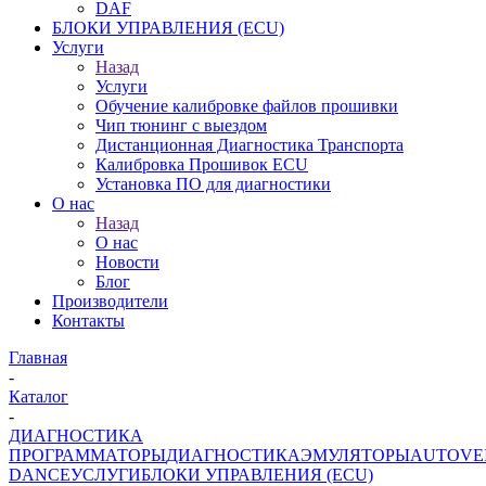
DAF
БЛОКИ УПРАВЛЕНИЯ (ECU)
Услуги
Назад
Услуги
Обучение калибровке файлов прошивки
Чип тюнинг с выездом
Дистанционная Диагностика Транспорта
Калибровка Прошивок ECU
Установка ПО для диагностики
О нас
Назад
О нас
Новости
Блог
Производители
Контакты
Главная
-
Каталог
-
ДИАГНОСТИКА
ПРОГРАММАТОРЫ
ДИАГНОСТИКА
ЭМУЛЯТОРЫ
AUTOVE
DANCE
УСЛУГИ
БЛОКИ УПРАВЛЕНИЯ (ECU)