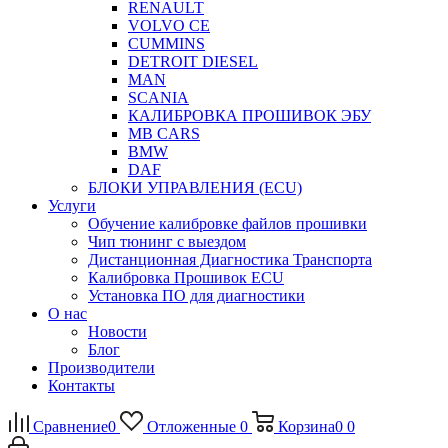
RENAULT
VOLVO CE
CUMMINS
DETROIT DIESEL
MAN
SCANIA
КАЛИБРОВКА ПРОШИВОК ЭБУ
MB CARS
BMW
DAF
БЛОКИ УПРАВЛЕНИЯ (ECU)
Услуги
Обучение калибровке файлов прошивки
Чип тюнинг с выездом
Дистанционная Диагностика Транспорта
Калибровка Прошивок ECU
Установка ПО для диагностики
О нас
Новости
Блог
Производители
Контакты
Сравнение
0
Отложенные
0
Корзина
0
0