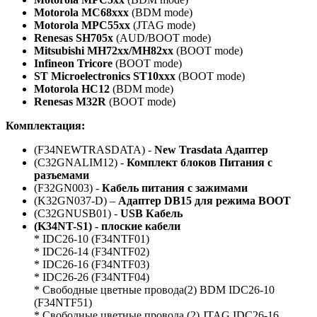
Motorola MC68xxx
(BDM mode)
Motorola MPC55xx
(JTAG mode)
Renesas SH705x
(AUD/BOOT mode)
Mitsubishi MH72xx/MH82xx
(BOOT mode)
Infineon Tricore
(BOOT mode)
ST Microelectronics ST10xxx
(BOOT mode)
Motorola HC12
(BDM mode)
Renesas M32R
(BOOT mode)
Комплектация:
(F34NEWTRASDATA) -
New Trasdata Адаптер
(C32GNALIM12) -
Комплект блоков Питания с
разъемами
(F32GN003) -
Кабель питания с зажимами
(K32GN037-D) –
Адаптер DB15 для режима BOOT
(C32GNUSB01) -
USB Кабель
(K34NT-S1) -
плоские кабели
* IDC26-10 (F34NTF01)
* IDC26-14 (F34NTF02)
* IDC26-16 (F34NTF03)
* IDC26-26 (F34NTF04)
* Cвободные цветные провода(2) BDM IDC26-10
(F34NTF51)
* Cвободные цветные провода (2) JTAG IDC26-16