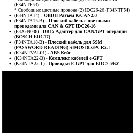
(F34NTF53)
* Cвободные цветные провода (2) IDC26-26 (F34NTF54)
(F34NTA14) –
OBDII Разъем K/CAN2.0
(F34NTA15-B) –
Плоский кабель с цветными
проводами для CAN & GPT IDC26-16
(F32GN038) -
DB15 Адаптер для CAN/GPT операций
(BOSCH EDC17)
(F34NTA18-B) -
Плоский кабель для SSM
(PASSWORD READING) SIMOS18.x/PCR2.1
(K34NTVAL01) -
ABS
Кейс
(K34NTA22-B) -
Комплект кабелей e-GPT
(K34NTA22-T) -
Проводки E-GPT для EDC7 ЭБУ