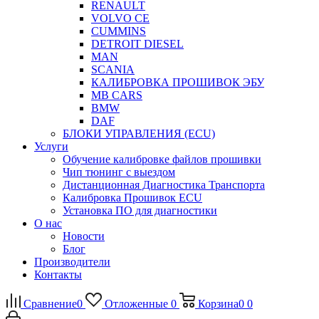
RENAULT
VOLVO CE
CUMMINS
DETROIT DIESEL
MAN
SCANIA
КАЛИБРОВКА ПРОШИВОК ЭБУ
MB CARS
BMW
DAF
БЛОКИ УПРАВЛЕНИЯ (ECU)
Услуги
Обучение калибровке файлов прошивки
Чип тюнинг с выездом
Дистанционная Диагностика Транспорта
Калибровка Прошивок ECU
Установка ПО для диагностики
О нас
Новости
Блог
Производители
Контакты
Сравнение
0
Отложенные
0
Корзина
0
0