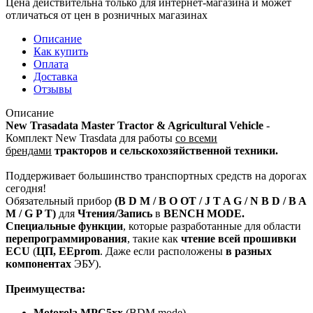
Цена действительна только для интернет-магазина и может
отличаться от цен в розничных магазинах
Описание
Как купить
Оплата
Доставка
Отзывы
Описание
New Trasadata Master Tractor & Agricultural Vehicle
-
Комплект New Trasdata для работы
со всеми
брендами
тракторов и сельскохозяйственной техники.
Поддерживает большинство транспортных средств на дорогах
сегодня!
Обязательный прибор
(B D M / B O OT / J T A G / N B D / B A
M / G P T)
для
Чтения/Запись
в
BENCH MODE.
Специальные функции
, которые разработанные для области
перепрограммирования
, такие как
чтение всей прошивки
ECU
(
ЦП, EEprom
. Даже если расположены
в разных
компонентах
ЭБУ).
Преимущества:
Motorola MPC5xx
(BDM mode)