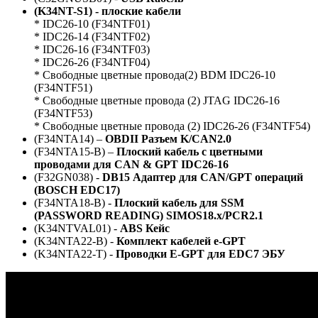
(K34NT-S1) -
плоские кабели
* IDC26-10 (F34NTF01)
* IDC26-14 (F34NTF02)
* IDC26-16 (F34NTF03)
* IDC26-26 (F34NTF04)
* Cвободные цветные провода(2) BDM IDC26-10
(F34NTF51)
* Cвободные цветные провода (2) JTAG IDC26-16
(F34NTF53)
* Cвободные цветные провода (2) IDC26-26 (F34NTF54)
(F34NTA14) –
OBDII Разъем K/CAN2.0
(F34NTA15-B) –
Плоский кабель с цветными
проводами для CAN & GPT IDC26-16
(F32GN038) -
DB15 Адаптер для CAN/GPT операций
(BOSCH EDC17)
(F34NTA18-B) -
Плоский кабель для SSM
(PASSWORD READING) SIMOS18.x/PCR2.1
(K34NTVAL01) -
ABS
Кейс
(K34NTA22-B) -
Комплект кабелей e-GPT
(K34NTA22-T) -
Проводки E-GPT для EDC7 ЭБУ