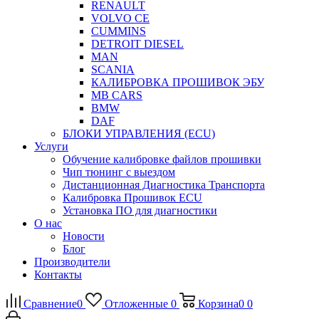
RENAULT
VOLVO CE
CUMMINS
DETROIT DIESEL
MAN
SCANIA
КАЛИБРОВКА ПРОШИВОК ЭБУ
MB CARS
BMW
DAF
БЛОКИ УПРАВЛЕНИЯ (ECU)
Услуги
Обучение калибровке файлов прошивки
Чип тюнинг с выездом
Дистанционная Диагностика Транспорта
Калибровка Прошивок ECU
Установка ПО для диагностики
О нас
Новости
Блог
Производители
Контакты
Сравнение
0
Отложенные
0
Корзина
0
0