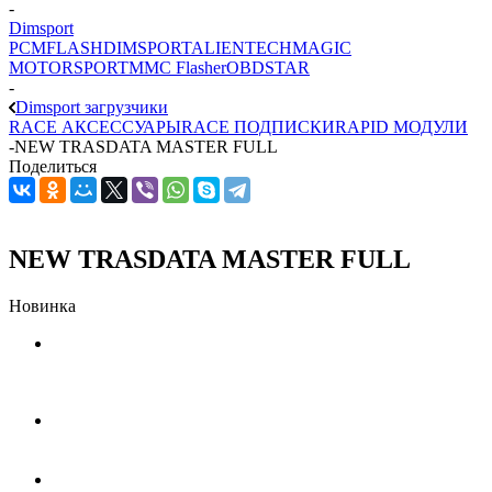
-
Dimsport
PCMFLASH
DIMSPORT
ALIENTECH
MAGIC
MOTORSPORT
MMC Flasher
OBDSTAR
-
Dimsport загрузчики
RACE АКСЕССУАРЫ
RACE ПОДПИСКИ
RAPID МОДУЛИ
-
NEW TRASDATA MASTER FULL
Поделиться
NEW TRASDATA MASTER FULL
Новинка