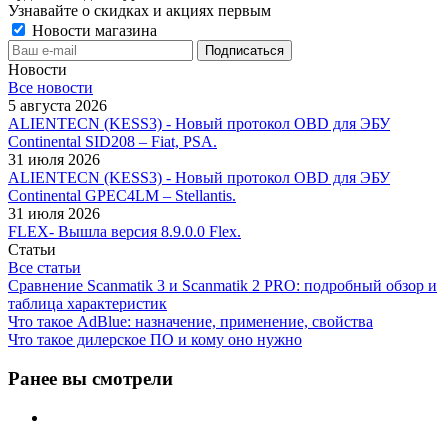
Узнавайте о скидках и акциях первым
Новости магазина
Новости
Все новости
5 августа 2026
ALIENTECN (KESS3) - Новый протокол OBD для ЭБУ
Continental SID208 – Fiat, PSA.
31 июля 2026
ALIENTECN (KESS3) - Новый протокол OBD для ЭБУ
Continental GPEC4LM – Stellantis.
31 июля 2026
FLEX- Вышла версия 8.9.0.0 Flex.
Статьи
Все статьи
Сравнение Scanmatik 3 и Scanmatik 2 PRO: подробный обзор и
таблица характеристик
Что такое AdBlue: назначение, применение, свойства
Что такое дилерское ПО и кому оно нужно
Ранее вы смотрели