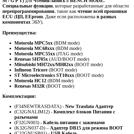
M / G P T)
для
Чтения/Запись
в
BENCH MODE.
Специальные функции
, которые разработанные для области
перепрограммирования
, такие как
чтение всей прошивки
ECU
(
ЦП, EEprom
. Даже если расположены
в разных
компонентах
ЭБУ).
Преимущества:
Motorola MPC5xx
(BDM mode)
Motorola MC68xxx
(BDM mode)
Motorola MPC55xx
(JTAG mode)
Renesas SH705x
(AUD/BOOT mode)
Mitsubishi MH72xx/MH82xx
(BOOT mode)
Infineon Tricore
(BOOT mode)
ST Microelectronics ST10xxx
(BOOT mode)
Motorola HC12
(BDM mode)
Renesas M32R
(BOOT mode)
Комплектация:
(F34NEWTRASDATA) -
New Trasdata Адаптер
(C32GNALIM12) -
Комплект блоков Питания с
разъемами
(F32GN003) -
Кабель питания с зажимами
(K32GN037-D) –
Адаптер DB15 для режима BOOT
(C32GNUSB01) -
USB Кабель