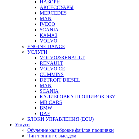
НАБОРЫ
АКСЕССУАРЫ
MERCEDES
MAN
IVECO
SCANIA
КАМАЗ
VOLVO
ENGINE DANCE
УСЛУГИ
VOLVO&RENAULT
RENAULT
VOLVO CE
CUMMINS
DETROIT DIESEL
MAN
SCANIA
КАЛИБРОВКА ПРОШИВОК ЭБУ
MB CARS
BMW
DAF
БЛОКИ УПРАВЛЕНИЯ (ECU)
Услуги
Обучение калибровке файлов прошивки
Чип тюнинг с выездом