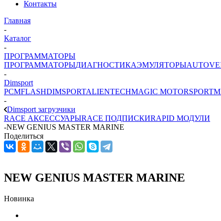
Контакты
Главная
-
Каталог
-
ПРОГРАММАТОРЫ
ПРОГРАММАТОРЫ
ДИАГНОСТИКА
ЭМУЛЯТОРЫ
AUTOVE
-
Dimsport
PCMFLASH
DIMSPORT
ALIENTECH
MAGIC MOTORSPORT
M
-
Dimsport загрузчики
RACE АКСЕССУАРЫ
RACE ПОДПИСКИ
RAPID МОДУЛИ
-
NEW GENIUS MASTER MARINE
Поделиться
NEW GENIUS MASTER MARINE
Новинка