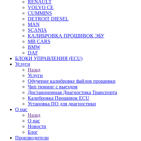
RENAULT
VOLVO CE
CUMMINS
DETROIT DIESEL
MAN
SCANIA
КАЛИБРОВКА ПРОШИВОК ЭБУ
MB CARS
BMW
DAF
БЛОКИ УПРАВЛЕНИЯ (ECU)
Услуги
Назад
Услуги
Обучение калибровке файлов прошивки
Чип тюнинг с выездом
Дистанционная Диагностика Транспорта
Калибровка Прошивок ECU
Установка ПО для диагностики
О нас
Назад
О нас
Новости
Блог
Производители