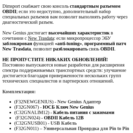
Dimsport снабжает свою консоль
стандартным разъемом
OBDII
; если это недоступно, дополнительный набор
специальных разъемов вам позволит выполнять работу через
диагностический разъем.
New Genius достигает
высочайших характеристик
в
сочетании с
New Trasdata
: если микропроцессор ЭБУ
заблокирован
функцией
«anti-tuning»
,
программный патч
New Trasdata
, позволит
разблокировать
связь
OBDII
.
НЕ ПРОПУСТИТЕ НИКАКИХ ОБНОВЛЕНИЙ!
Постоянно выпускаются новые разработки для расширения
спектра поддерживаемых транспортных средств: улучшение
достигается благодаря приверженности нескольких групп
технических специалистов и партнерских отношений.
Комплектация:
(F32NEWGENIUS) -
New Genius Адаптер
(F32GN067) -
ЮСБ
Ключ
New Genius
(C32GNALIM12) -
Кабель питания с зажимами
(F32GN024) -
OBDII Кабель 12В
(C32GNUSB01) -
USB Кабель
(F32GN011) –
Универсальная Проврдка для Pin to Pin