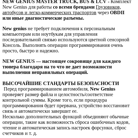
NEW GENIUS MASTER TRUCK, BUS & LCV -
Комплект
New Genius для работы
со всеми брендами
Грузовиков,
автобусов
и легко-коммерческих траспортов
через
OBDII
или
иные диагностические разъемы.
New genius
не требует подключения к персональным
компьютерам или ноутбукам для управления
последовательной связью используются цветной сенсорной
Консоль. Выполнять операции программирования очень
просто, быстро и надежно.
NEW GENIUS — настоящее сокровище для каждого
тюнера благодаря на то что не дает возможности
выполнения неправильных операций.
ВЫСОЧАЙШИЕ СТАНДАРТЫ БЕЗОПАСНОСТИ
Перед программированием автомобиля,
New Genius
проверяет размер файла и целостность/соответствие
контрольной суммы. Кроме того, если процедура
программирования будет прервана, устройство восстановит
связь и автоматически завершит ее.
Несколько дополнительных функций объединяют обычные
операции, такие как возможность сброса ошибочных кодов,
чтение и автоматическая запись настроек форсунки, сброс
счетчиков и т. д.