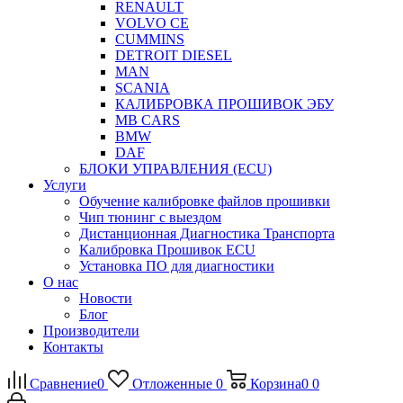
RENAULT
VOLVO CE
CUMMINS
DETROIT DIESEL
MAN
SCANIA
КАЛИБРОВКА ПРОШИВОК ЭБУ
MB CARS
BMW
DAF
БЛОКИ УПРАВЛЕНИЯ (ECU)
Услуги
Обучение калибровке файлов прошивки
Чип тюнинг с выездом
Дистанционная Диагностика Транспорта
Калибровка Прошивок ECU
Установка ПО для диагностики
О нас
Новости
Блог
Производители
Контакты
Сравнение
0
Отложенные
0
Корзина
0
0