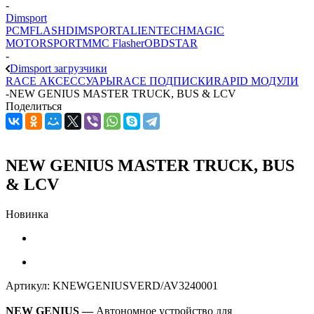
-
Dimsport
PCMFLASH
DIMSPORT
ALIENTECH
MAGIC
MOTORSPORT
MMC Flasher
OBDSTAR
-
Dimsport загрузчики
RACE АКСЕССУАРЫ
RACE ПОДПИСКИ
RAPID МОДУЛИ
-
NEW GENIUS MASTER TRUCK, BUS & LCV
Поделиться
NEW GENIUS MASTER TRUCK, BUS
& LCV
Новинка
Артикул:
KNEWGENIUSVERD/AV3240001
NEW GENIUS —
Автономное устройство для