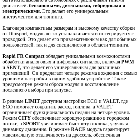
двигателей:
бензиновыми, дизельными, гибридными и
электрическими.
Это делает его универсальным
инструментом для тюнинга.
Благодаря компактным размерам и высокому качеству сборки
от Dimsport, модуль легко устанавливается и интегрируется с
проводкой. Это делает его привлекательным как для обычных
пользователей, так и для специалистов в области тюнинга.
Rapid FR Compact
обладает уникальными возможностями
обработки аналоговых и цифровых сигналов, включая
PWM
и
SENT
, что делает его универсальным для различных
применений. Он предлагает четыре режима вождения с семью
уровнями настройки в одном удобном устройстве. Также
предусмотрен режим сброса модуля и восстановление
последнего выбора при запуске.
В режиме
LIMIT
доступны настройки ECO и VALET, где
ECO помогает сократить расход топлива, а VALET
ограничивает функциональность педали на четыре уровня.
Режим
CITY
обеспечивает хорошую реакцию в городском
потоке, а
SPORT
увеличивает быстроту отклика, улучшая
динамику движения. В режиме
RACE
модуль гарантирует
максимальную отзывчивость на дроссель, обеспечивая