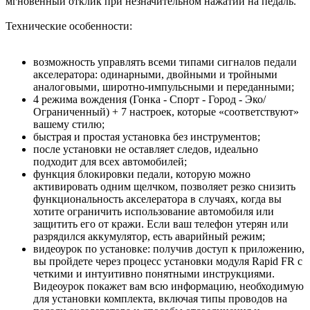
мгновенный отклик при незначительном нажатии на педаль.
Технические особенности:
возможность управлять всеми типами сигналов педали
акселератора: одинарными, двойными и тройными
аналоговыми, широтно-импульсными и переданными;
4 режима вождения (Гонка - Спорт - Город - Эко/
Ограниченный) + 7 настроек, которые «соответствуют»
вашему стилю;
быстрая и простая установка без инструментов;
после установки не оставляет следов, идеально
подходит для всех автомобилей;
функция блокировки педали, которую можно
активировать одним щелчком, позволяет резко снизить
функциональность акселератора в случаях, когда вы
хотите ограничить использование автомобиля или
защитить его от кражи. Если ваш телефон утерян или
разрядился аккумулятор, есть аварийный режим;
видеоурок по установке: получив доступ к приложению,
вы пройдете через процесс установки модуля Rapid FR с
четкими и интуитивно понятными инструкциями.
Видеоурок покажет вам всю информацию, необходимую
для установки комплекта, включая типы проводов на