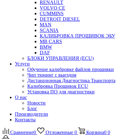
RENAULT
VOLVO CE
CUMMINS
DETROIT DIESEL
MAN
SCANIA
КАЛИБРОВКА ПРОШИВОК ЭБУ
MB CARS
BMW
DAF
БЛОКИ УПРАВЛЕНИЯ (ECU)
Услуги
Обучение калибровке файлов прошивки
Чип тюнинг с выездом
Дистанционная Диагностика Транспорта
Калибровка Прошивок ECU
Установка ПО для диагностики
О нас
Новости
Блог
Производители
Контакты
Сравнение
0
Отложенные
0
Корзина
0
0