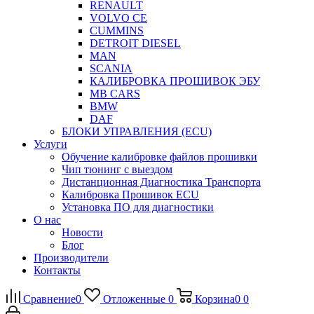
RENAULT
VOLVO CE
CUMMINS
DETROIT DIESEL
MAN
SCANIA
КАЛИБРОВКА ПРОШИВОК ЭБУ
MB CARS
BMW
DAF
БЛОКИ УПРАВЛЕНИЯ (ECU)
Услуги
Обучение калибровке файлов прошивки
Чип тюнинг с выездом
Дистанционная Диагностика Транспорта
Калибровка Прошивок ECU
Установка ПО для диагностики
О нас
Новости
Блог
Производители
Контакты
Сравнение
0
Отложенные
0
Корзина
0
0