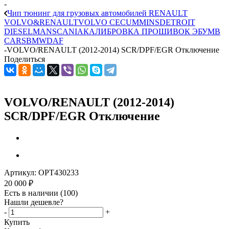
-
Чип тюнинг для грузовых автомобилей RENAULT
VOLVO&RENAULT
VOLVO CE
CUMMINS
DETROIT
DIESEL
MAN
SCANIA
КАЛИБРОВКА ПРОШИВОК ЭБУ
MB
CARS
BMW
DAF
-
VOLVO/RENAULT (2012-2014) SCR/DPF/EGR Отключение
Поделиться
VOLVO/RENAULT (2012-2014)
SCR/DPF/EGR Отключение
Артикул:
OPT430233
20 000
₽
Есть в наличии
(100)
Нашли дешевле?
-
+
Купить