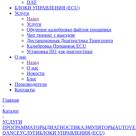
DAF
БЛОКИ УПРАВЛЕНИЯ (ECU)
Услуги
Назад
Услуги
Обучение калибровке файлов прошивки
Чип тюнинг с выездом
Дистанционная Диагностика Транспорта
Калибровка Прошивок ECU
Установка ПО для диагностики
О нас
Назад
О нас
Новости
Блог
Производители
Контакты
Главная
-
Каталог
-
УСЛУГИ
ПРОГРАММАТОРЫ
ДИАГНОСТИКА
ЭМУЛЯТОРЫ
AUTOVE
DANCE
УСЛУГИ
БЛОКИ УПРАВЛЕНИЯ (ECU)