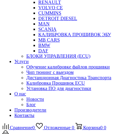
RENAULT
VOLVO CE
CUMMINS
DETROIT DIESEL
MAN
SCANIA
КАЛИБРОВКА ПРОШИВОК ЭБУ
MB CARS
BMW
DAF
БЛОКИ УПРАВЛЕНИЯ (ECU)
Услуги
Обучение калибровке файлов прошивки
Чип тюнинг с выездом
Дистанционная Диагностика Транспорта
Калибровка Прошивок ECU
Установка ПО для диагностики
О нас
Новости
Блог
Производители
Контакты
Сравнение
0
Отложенные
0
Корзина
0
0