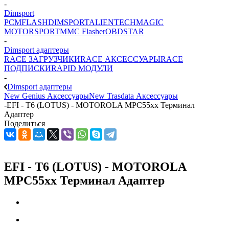
-
Dimsport
PCMFLASH
DIMSPORT
ALIENTECH
MAGIC
MOTORSPORT
MMC Flasher
OBDSTAR
-
Dimsport адаптеры
RACE ЗАГРУЗЧИКИ
RACE АКСЕССУАРЫ
RACE
ПОДПИСКИ
RAPID МОДУЛИ
-
Dimsport адаптеры
New Genius Аксессуары
New Trasdata Аксессуары
-
EFI - T6 (LOTUS) - MOTOROLA MPC55xx Терминал
Адаптер
Поделиться
EFI - T6 (LOTUS) - MOTOROLA
MPC55xx Терминал Адаптер