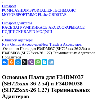
-
Dimsport
PCMFLASH
DIMSPORT
ALIENTECH
MAGIC
MOTORSPORT
MMC Flasher
OBDSTAR
-
Dimsport адаптеры
RACE ЗАГРУЗЧИКИ
RACE АКСЕССУАРЫ
RACE
ПОДПИСКИ
RAPID МОДУЛИ
-
Dimsport адаптеры
New Genius Аксессуары
New Trasdata Аксессуары
-
Основная Плата для F34DM037 (SH725xxx-36 2.54) и
F34DM038 (SH725xxx-26 1.27) Терминальных Адаптеров
Поделиться
Основная Плата для F34DM037
(SH725xxx-36 2.54) и F34DM038
(SH725xxx-26 1.27) Терминальных
Адаптеров