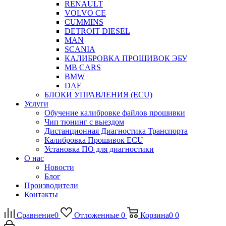
RENAULT
VOLVO CE
CUMMINS
DETROIT DIESEL
MAN
SCANIA
КАЛИБРОВКА ПРОШИВОК ЭБУ
MB CARS
BMW
DAF
БЛОКИ УПРАВЛЕНИЯ (ECU)
Услуги
Обучение калибровке файлов прошивки
Чип тюнинг с выездом
Дистанционная Диагностика Транспорта
Калибровка Прошивок ECU
Установка ПО для диагностики
О нас
Новости
Блог
Производители
Контакты
Сравнение
0
Отложенные
0
Корзина
0
0