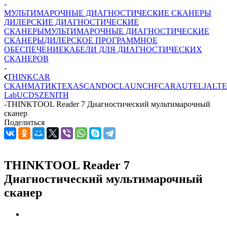
-
МУЛЬТИМАРОЧНЫЕ ДИАГНОСТИЧЕСКИЕ СКАНЕРЫ
ДИЛЕРСКИЕ ДИАГНОСТИЧЕСКИЕ
СКАНЕРЫ
МУЛЬТИМАРОЧНЫЕ ДИАГНОСТИЧЕСКИЕ
СКАНЕРЫ
ДИЛЕРСКОЕ ПРОГРАММНОЕ
ОБЕСПЕЧЕНИЕ
КАБЕЛИ ДЛЯ ДИАГНОСТИЧЕСКИХ
СКАНЕРОВ
-
THINKCAR
СКАНМАТИК
TEXA
SCANDOC
LAUNCH
FCAR
AUTEL
JALTE
Lab
UCDS
ZENITH
-
THINKTOOL Reader 7 Диагностический мультимарочный
сканер
Поделиться
THINKTOOL Reader 7
Диагностический мультимарочный
сканер