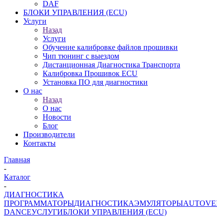
DAF
БЛОКИ УПРАВЛЕНИЯ (ECU)
Услуги
Назад
Услуги
Обучение калибровке файлов прошивки
Чип тюнинг с выездом
Дистанционная Диагностика Транспорта
Калибровка Прошивок ECU
Установка ПО для диагностики
О нас
Назад
О нас
Новости
Блог
Производители
Контакты
Главная
-
Каталог
-
ДИАГНОСТИКА
ПРОГРАММАТОРЫ
ДИАГНОСТИКА
ЭМУЛЯТОРЫ
AUTOVE
DANCE
УСЛУГИ
БЛОКИ УПРАВЛЕНИЯ (ECU)