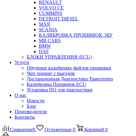
RENAULT
VOLVO CE
CUMMINS
DETROIT DIESEL
MAN
SCANIA
КАЛИБРОВКА ПРОШИВОК ЭБУ
MB CARS
BMW
DAF
БЛОКИ УПРАВЛЕНИЯ (ECU)
Услуги
Обучение калибровке файлов прошивки
Чип тюнинг с выездом
Дистанционная Диагностика Транспорта
Калибровка Прошивок ECU
Установка ПО для диагностики
О нас
Новости
Блог
Производители
Контакты
Сравнение
0
Отложенные
0
Корзина
0
0