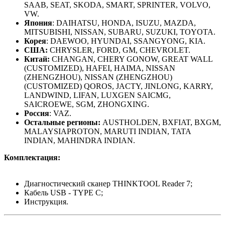
SAAB, SEAT, SKODA, SMART, SPRINTER, VOLVO,
VW.
Япония
: DAIHATSU, HONDA, ISUZU, MAZDA,
MITSUBISHI, NISSAN, SUBARU, SUZUKI, TOYOTA.
Корея
: DAEWOO, HYUNDAI, SSANGYONG, KIA.
США:
CHRYSLER, FORD, GM, CHEVROLET.
Китай:
CHANGAN, CHERY GONOW, GREAT WALL
(CUSTOMIZED), HAFEI, HAIMA, NISSAN
(ZHENGZHOU), NISSAN (ZHENGZHOU)
(CUSTOMIZED) QOROS, JACTY, JINLONG, KARRY,
LANDWIND, LIFAN, LUXGEN SAICMG,
SAICROEWE, SGM, ZHONGXING.
Россия
: VAZ.
Остальные регионы:
AUSTHOLDEN, BXFIAT, BXGM,
MALAYSIAPROTON, MARUTI INDIAN, TATA
INDIAN, MAHINDRA INDIAN.
Комплектация:
Диагностический сканер THINKTOOL Reader 7;
Кабель USB - TYPE C;
Инструкция.