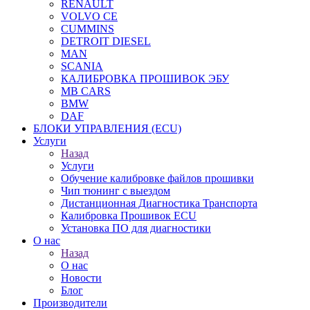
RENAULT
VOLVO CE
CUMMINS
DETROIT DIESEL
MAN
SCANIA
КАЛИБРОВКА ПРОШИВОК ЭБУ
MB CARS
BMW
DAF
БЛОКИ УПРАВЛЕНИЯ (ECU)
Услуги
Назад
Услуги
Обучение калибровке файлов прошивки
Чип тюнинг с выездом
Дистанционная Диагностика Транспорта
Калибровка Прошивок ECU
Установка ПО для диагностики
О нас
Назад
О нас
Новости
Блог
Производители