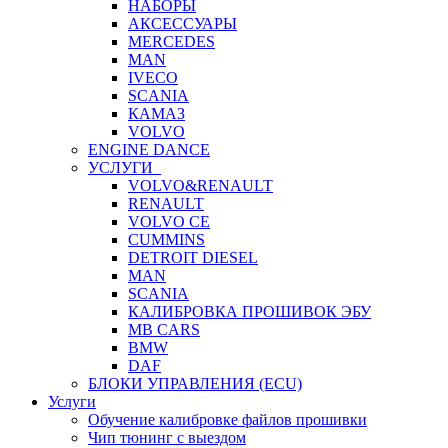
НАБОРЫ
АКСЕССУАРЫ
MERCEDES
MAN
IVECO
SCANIA
КАМАЗ
VOLVO
ENGINE DANCE
УСЛУГИ
VOLVO&RENAULT
RENAULT
VOLVO CE
CUMMINS
DETROIT DIESEL
MAN
SCANIA
КАЛИБРОВКА ПРОШИВОК ЭБУ
MB CARS
BMW
DAF
БЛОКИ УПРАВЛЕНИЯ (ECU)
Услуги
Обучение калибровке файлов прошивки
Чип тюнинг с выездом