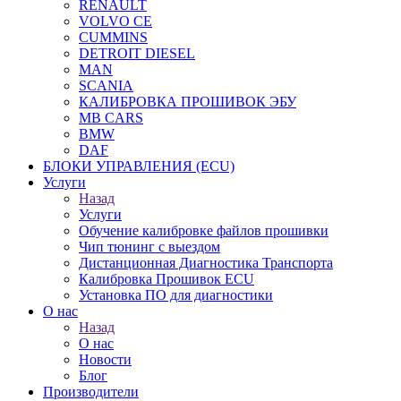
RENAULT
VOLVO CE
CUMMINS
DETROIT DIESEL
MAN
SCANIA
КАЛИБРОВКА ПРОШИВОК ЭБУ
MB CARS
BMW
DAF
БЛОКИ УПРАВЛЕНИЯ (ECU)
Услуги
Назад
Услуги
Обучение калибровке файлов прошивки
Чип тюнинг с выездом
Дистанционная Диагностика Транспорта
Калибровка Прошивок ECU
Установка ПО для диагностики
О нас
Назад
О нас
Новости
Блог
Производители