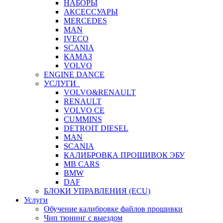
НАБОРЫ
АКСЕССУАРЫ
MERCEDES
MAN
IVECO
SCANIA
КАМАЗ
VOLVO
ENGINE DANCE
УСЛУГИ
VOLVO&RENAULT
RENAULT
VOLVO CE
CUMMINS
DETROIT DIESEL
MAN
SCANIA
КАЛИБРОВКА ПРОШИВОК ЭБУ
MB CARS
BMW
DAF
БЛОКИ УПРАВЛЕНИЯ (ECU)
Услуги
Обучение калибровке файлов прошивки
Чип тюнинг с выездом