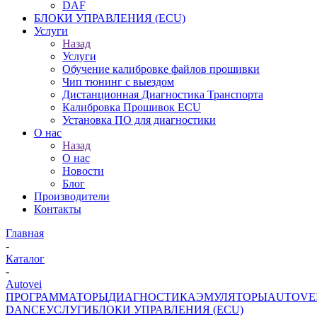
DAF
БЛОКИ УПРАВЛЕНИЯ (ECU)
Услуги
Назад
Услуги
Обучение калибровке файлов прошивки
Чип тюнинг с выездом
Дистанционная Диагностика Транспорта
Калибровка Прошивок ECU
Установка ПО для диагностики
О нас
Назад
О нас
Новости
Блог
Производители
Контакты
Главная
-
Каталог
-
Autovei
ПРОГРАММАТОРЫ
ДИАГНОСТИКА
ЭМУЛЯТОРЫ
AUTOVE
DANCE
УСЛУГИ
БЛОКИ УПРАВЛЕНИЯ (ECU)