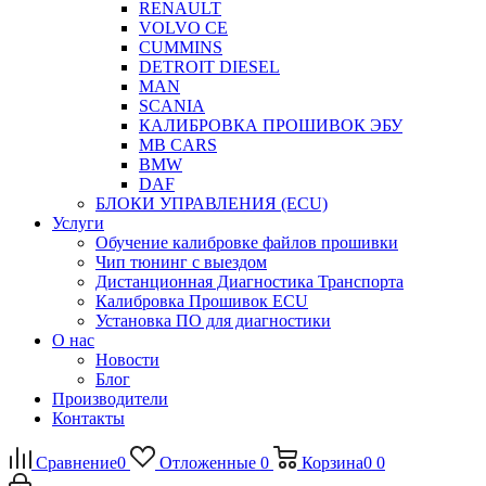
RENAULT
VOLVO CE
CUMMINS
DETROIT DIESEL
MAN
SCANIA
КАЛИБРОВКА ПРОШИВОК ЭБУ
MB CARS
BMW
DAF
БЛОКИ УПРАВЛЕНИЯ (ECU)
Услуги
Обучение калибровке файлов прошивки
Чип тюнинг с выездом
Дистанционная Диагностика Транспорта
Калибровка Прошивок ECU
Установка ПО для диагностики
О нас
Новости
Блог
Производители
Контакты
Сравнение
0
Отложенные
0
Корзина
0
0