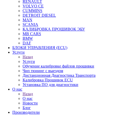
RENAULT
VOLVO CE
CUMMINS
DETROIT DIESEL
MAN
SCANIA
КАЛИБРОВКА ПРОШИВОК ЭБУ
MB CARS
BMW
DAF
БЛОКИ УПРАВЛЕНИЯ (ECU)
Услуги
Назад
Услуги
Обучение калибровке файлов прошивки
Чип тюнинг с выездом
Дистанционная Диагностика Транспорта
Калибровка Прошивок ECU
Установка ПО для диагностики
О нас
Назад
О нас
Новости
Блог
Производители