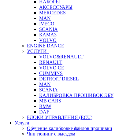
НАБОРЫ
АКСЕССУАРЫ
MERCEDES
MAN
IVECO
SCANIA
КАМАЗ
VOLVO
ENGINE DANCE
УСЛУГИ
VOLVO&RENAULT
RENAULT
VOLVO CE
CUMMINS
DETROIT DIESEL
MAN
SCANIA
КАЛИБРОВКА ПРОШИВОК ЭБУ
MB CARS
BMW
DAF
БЛОКИ УПРАВЛЕНИЯ (ECU)
Услуги
Обучение калибровке файлов прошивки
Чип тюнинг с выездом