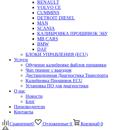
RENAULT
VOLVO CE
CUMMINS
DETROIT DIESEL
MAN
SCANIA
КАЛИБРОВКА ПРОШИВОК ЭБУ
MB CARS
BMW
DAF
БЛОКИ УПРАВЛЕНИЯ (ECU)
Услуги
Обучение калибровке файлов прошивки
Чип тюнинг с выездом
Дистанционная Диагностика Транспорта
Калибровка Прошивок ECU
Установка ПО для диагностики
О нас
Новости
Блог
Производители
Контакты
Сравнение
0
Отложенные
0
Корзина
0
0