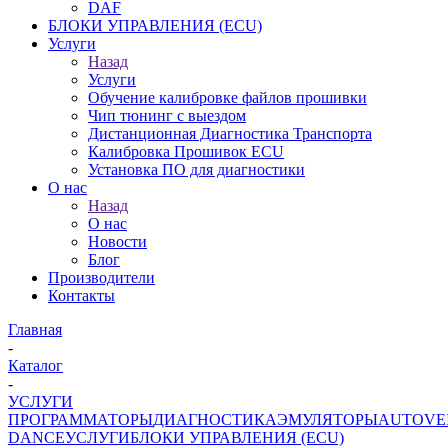
DAF
БЛОКИ УПРАВЛЕНИЯ (ECU)
Услуги
Назад
Услуги
Обучение калибровке файлов прошивки
Чип тюнинг с выездом
Дистанционная Диагностика Транспорта
Калибровка Прошивок ECU
Установка ПО для диагностики
О нас
Назад
О нас
Новости
Блог
Производители
Контакты
Главная
-
Каталог
-
УСЛУГИ
ПРОГРАММАТОРЫ
ДИАГНОСТИКА
ЭМУЛЯТОРЫ
AUTOVE
DANCE
УСЛУГИ
БЛОКИ УПРАВЛЕНИЯ (ECU)