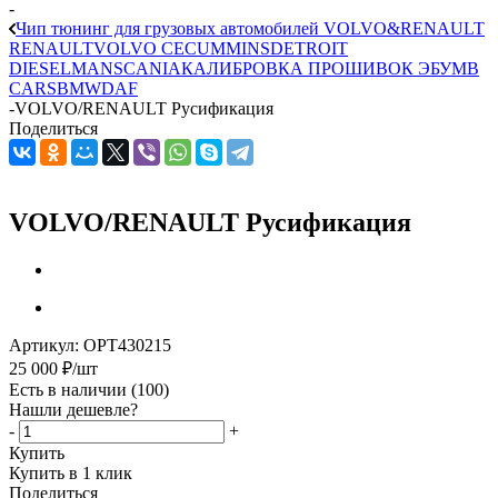
-
Чип тюнинг для грузовых автомобилей VOLVO&RENAULT
RENAULT
VOLVO CE
CUMMINS
DETROIT
DIESEL
MAN
SCANIA
КАЛИБРОВКА ПРОШИВОК ЭБУ
MB
CARS
BMW
DAF
-
VOLVO/RENAULT Русификация
Поделиться
VOLVO/RENAULT Русификация
Артикул:
OPT430215
25 000
₽
/шт
Есть в наличии
(100)
Нашли дешевле?
-
+
Купить
Купить в 1 клик
Поделиться