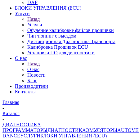
DAF
БЛОКИ УПРАВЛЕНИЯ (ECU)
Услуги
Назад
Услуги
Обучение калибровке файлов прошивки
Чип тюнинг с выездом
Дистанционная Диагностика Транспорта
Калибровка Прошивок ECU
Установка ПО для диагностики
О нас
Назад
О нас
Новости
Блог
Производители
Контакты
Главная
-
Каталог
-
ДИАГНОСТИКА
ПРОГРАММАТОРЫ
ДИАГНОСТИКА
ЭМУЛЯТОРЫ
AUTOVE
DANCE
УСЛУГИ
БЛОКИ УПРАВЛЕНИЯ (ECU)