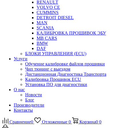
RENAULT
VOLVO CE
CUMMINS
DETROIT DIESEL
MAN
SCANIA
КАЛИБРОВКА ПРОШИВОК ЭБУ
MB CARS
BMW
DAF
БЛОКИ УПРАВЛЕНИЯ (ECU)
Услуги
Обучение калибровке файлов прошивки
Чип тюнинг с выездом
Дистанционная Диагностика Транспорта
Калибровка Прошивок ECU
Установка ПО для диагностики
О нас
Новости
Блог
Производители
Контакты
Сравнение
0
Отложенные
0
Корзина
0
0