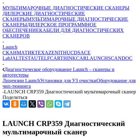
-
МУЛЬТИМАРОЧНЫЕ ДИАГНОСТИЧЕСКИЕ СКАНЕРЫ
ДИЛЕРСКИЕ ДИАГНОСТИЧЕСКИЕ
СКАНЕРЫ
МУЛЬТИМАРОЧНЫЕ ДИАГНОСТИЧЕСКИЕ
СКАНЕРЫ
ДИЛЕРСКОЕ ПРОГРАММНОЕ
ОБЕСПЕЧЕНИЕ
КАБЕЛИ ДЛЯ ДИАГНОСТИЧЕСКИХ
СКАНЕРОВ
-
Launch
СКАНМАТИК
TEXA
ZENITH
UCDS
ACE
Lab
JALTEST
AUTEL
FCAR
THINKCAR
LAUNCH
SCANDOC
-
Диагностическое оборудование Launch – сканеры и
автотестеры
Лицензии Launch
Установки для УЗ очистки
Оборудование для
чип-тюнинга
-
LAUNCH CRP359 Диагностический мультимарочный сканер
Поделиться
LAUNCH CRP359 Диагностический
мультимарочный сканер