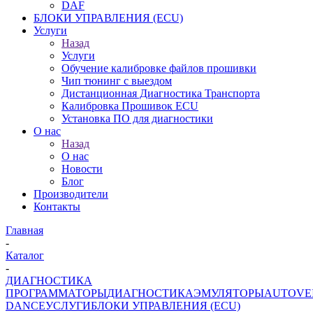
DAF
БЛОКИ УПРАВЛЕНИЯ (ECU)
Услуги
Назад
Услуги
Обучение калибровке файлов прошивки
Чип тюнинг с выездом
Дистанционная Диагностика Транспорта
Калибровка Прошивок ECU
Установка ПО для диагностики
О нас
Назад
О нас
Новости
Блог
Производители
Контакты
Главная
-
Каталог
-
ДИАГНОСТИКА
ПРОГРАММАТОРЫ
ДИАГНОСТИКА
ЭМУЛЯТОРЫ
AUTOVE
DANCE
УСЛУГИ
БЛОКИ УПРАВЛЕНИЯ (ECU)