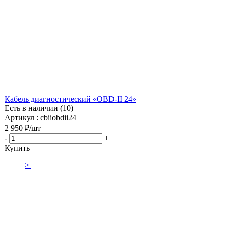
Кабель диагностический «OBD-II 24»
Есть в наличии (10)
Артикул : cbiiobdii24
2 950
₽
/шт
-
+
Купить
>