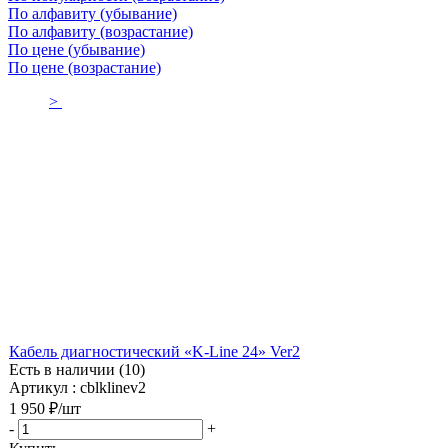
По алфавиту (убывание)
По алфавиту (возрастание)
По цене (убывание)
По цене (возрастание)
>
Кабель диагностический «K-Line 24» Ver2
Есть в наличии (10)
Артикул : cblklinev2
1 950
₽
/шт
-
+