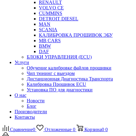
RENAULT
VOLVO CE
CUMMINS
DETROIT DIESEL
MAN
SCANIA
КАЛИБРОВКА ПРОШИВОК ЭБУ
MB CARS
BMW
DAF
БЛОКИ УПРАВЛЕНИЯ (ECU)
Услуги
Обучение калибровке файлов прошивки
Чип тюнинг с выездом
Дистанционная Диагностика Транспорта
Калибровка Прошивок ECU
Установка ПО для диагностики
О нас
Новости
Блог
Производители
Контакты
Сравнение
0
Отложенные
0
Корзина
0
0