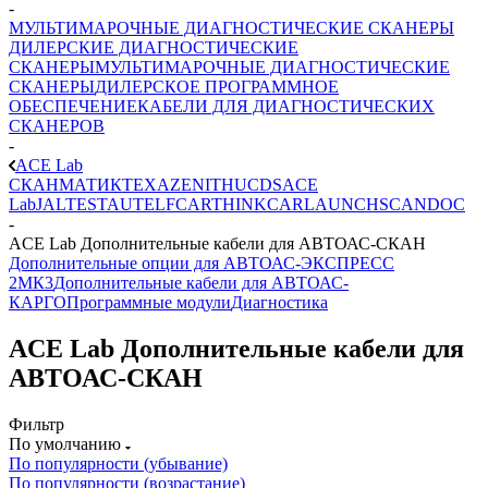
-
МУЛЬТИМАРОЧНЫЕ ДИАГНОСТИЧЕСКИЕ СКАНЕРЫ
ДИЛЕРСКИЕ ДИАГНОСТИЧЕСКИЕ
СКАНЕРЫ
МУЛЬТИМАРОЧНЫЕ ДИАГНОСТИЧЕСКИЕ
СКАНЕРЫ
ДИЛЕРСКОЕ ПРОГРАММНОЕ
ОБЕСПЕЧЕНИЕ
КАБЕЛИ ДЛЯ ДИАГНОСТИЧЕСКИХ
СКАНЕРОВ
-
ACE Lab
СКАНМАТИК
TEXA
ZENITH
UCDS
ACE
Lab
JALTEST
AUTEL
FCAR
THINKCAR
LAUNCH
SCANDOC
-
ACE Lab Дополнительные кабели для АВТОАС-СКАН
Дополнительные опции для АВТОАС-ЭКСПРЕСС
2МК3
Дополнительные кабели для АВТОАС-
КАРГО
Программные модули
Диагностика
ACE Lab Дополнительные кабели для
АВТОАС-СКАН
Фильтр
По умолчанию
По популярности (убывание)
По популярности (возрастание)