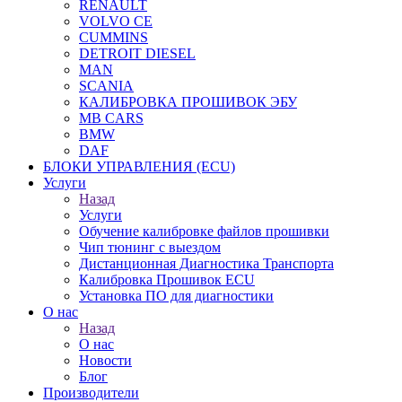
RENAULT
VOLVO CE
CUMMINS
DETROIT DIESEL
MAN
SCANIA
КАЛИБРОВКА ПРОШИВОК ЭБУ
MB CARS
BMW
DAF
БЛОКИ УПРАВЛЕНИЯ (ECU)
Услуги
Назад
Услуги
Обучение калибровке файлов прошивки
Чип тюнинг с выездом
Дистанционная Диагностика Транспорта
Калибровка Прошивок ECU
Установка ПО для диагностики
О нас
Назад
О нас
Новости
Блог
Производители