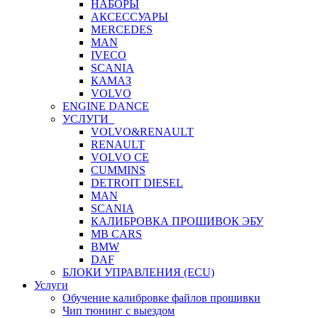
НАБОРЫ
АКСЕССУАРЫ
MERCEDES
MAN
IVECO
SCANIA
КАМАЗ
VOLVO
ENGINE DANCE
УСЛУГИ
VOLVO&RENAULT
RENAULT
VOLVO CE
CUMMINS
DETROIT DIESEL
MAN
SCANIA
КАЛИБРОВКА ПРОШИВОК ЭБУ
MB CARS
BMW
DAF
БЛОКИ УПРАВЛЕНИЯ (ECU)
Услуги
Обучение калибровке файлов прошивки
Чип тюнинг с выездом