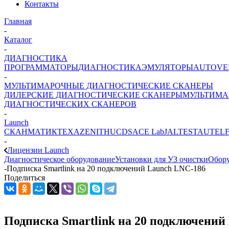
Контакты
Главная
-
Каталог
-
ДИАГНОСТИКА
ПРОГРАММАТОРЫ
ДИАГНОСТИКА
ЭМУЛЯТОРЫ
AUTOVE
-
МУЛЬТИМАРОЧНЫЕ ДИАГНОСТИЧЕСКИЕ СКАНЕРЫ
ДИЛЕРСКИЕ ДИАГНОСТИЧЕСКИЕ СКАНЕРЫ
МУЛЬТИМА
ДИАГНОСТИЧЕСКИХ СКАНЕРОВ
-
Launch
СКАНМАТИК
TEXA
ZENITH
UCDS
ACE Lab
JALTEST
AUTEL
-
Лицензии Launch
Диагностическое оборудование
Установки для УЗ очистки
Обору
-
Подписка Smartlink на 20 подключений Launch LNC-186
Поделиться
Подписка Smartlink на 20 подключений